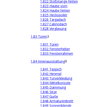
1.822 Stoßstange hinten
1.823 Haube vorn
1.824 Haube hinten
1.825 Heckspoiler
1.826 Targadach
1.827 Cabriodach
1.828 Verglasung
1.83 Türen
3
1.831 Türen
1.832 Fensterheber
1.833 Fensterrahmen
1.84 Innenausstattung
9
1.841 Teppich
1.842 Himmel
1.843 Türverkleidung
1.844 Mittelkonsole
1.845 Dämmung
1.846 Sitze
1.847 Gurte
1.848 Armaturenbrett
1.849 Sonnenblende