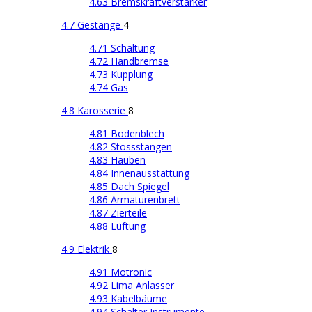
4.63 Bremskraftverstärker
4.7 Gestänge
4
4.71 Schaltung
4.72 Handbremse
4.73 Kupplung
4.74 Gas
4.8 Karosserie
8
4.81 Bodenblech
4.82 Stossstangen
4.83 Hauben
4.84 Innenausstattung
4.85 Dach Spiegel
4.86 Armaturenbrett
4.87 Zierteile
4.88 Lüftung
4.9 Elektrik
8
4.91 Motronic
4.92 Lima Anlasser
4.93 Kabelbäume
4.94 Schalter Instrumente