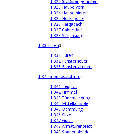
1.822 Stoßstange hinten
1.823 Haube vorn
1.824 Haube hinten
1.825 Heckspoiler
1.826 Targadach
1.827 Cabriodach
1.828 Verglasung
1.83 Türen
3
1.831 Türen
1.832 Fensterheber
1.833 Fensterrahmen
1.84 Innenausstattung
9
1.841 Teppich
1.842 Himmel
1.843 Türverkleidung
1.844 Mittelkonsole
1.845 Dämmung
1.846 Sitze
1.847 Gurte
1.848 Armaturenbrett
1.849 Sonnenblende