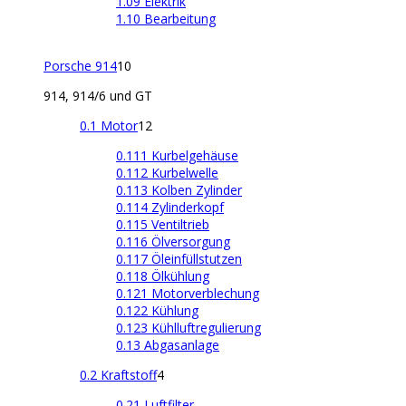
1.09 Elektrik
1.10 Bearbeitung
Porsche 914
10
914, 914/6 und GT
0.1 Motor
12
0.111 Kurbelgehäuse
0.112 Kurbelwelle
0.113 Kolben Zylinder
0.114 Zylinderkopf
0.115 Ventiltrieb
0.116 Ölversorgung
0.117 Öleinfüllstutzen
0.118 Ölkühlung
0.121 Motorverblechung
0.122 Kühlung
0.123 Kühlluftregulierung
0.13 Abgasanlage
0.2 Kraftstoff
4
0.21 Luftfilter