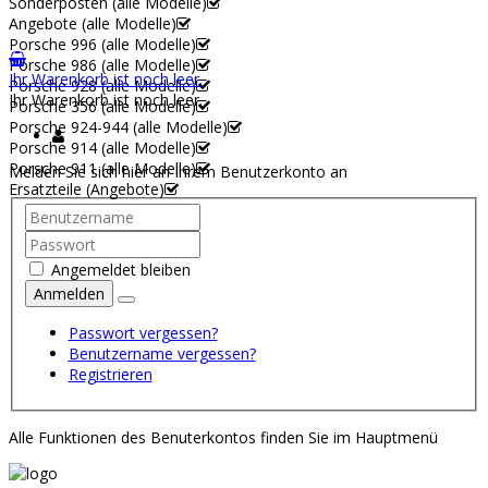
Sonderposten (alle Modelle)
Angebote (alle Modelle)
Porsche 996 (alle Modelle)
Porsche 986 (alle Modelle)
Ihr Warenkorb ist noch leer.
Porsche 928 (alle Modelle)
Ihr Warenkorb ist noch leer.
Porsche 356 (alle Modelle)
Porsche 924-944 (alle Modelle)
Porsche 914 (alle Modelle)
Porsche 911 (alle Modelle)
Melden Sie sich hier an Ihrem Benutzerkonto an
Ersatzteile (Angebote)
Angemeldet bleiben
Anmelden
Passwort vergessen?
Benutzername vergessen?
Registrieren
Alle Funktionen des Benuterkontos finden Sie im Hauptmenü