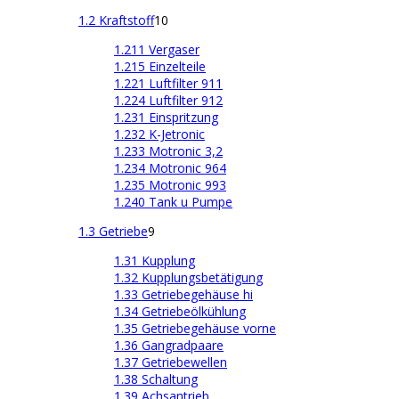
1.2 Kraftstoff
10
1.211 Vergaser
1.215 Einzelteile
1.221 Luftfilter 911
1.224 Luftfilter 912
1.231 Einspritzung
1.232 K-Jetronic
1.233 Motronic 3,2
1.234 Motronic 964
1.235 Motronic 993
1.240 Tank u Pumpe
1.3 Getriebe
9
1.31 Kupplung
1.32 Kupplungsbetätigung
1.33 Getriebegehäuse hi
1.34 Getriebeölkühlung
1.35 Getriebegehäuse vorne
1.36 Gangradpaare
1.37 Getriebewellen
1.38 Schaltung
1.39 Achsantrieb