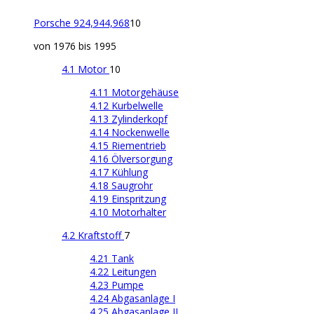
Porsche 924,944,968
10
von 1976 bis 1995
4.1 Motor
10
4.11 Motorgehäuse
4.12 Kurbelwelle
4.13 Zylinderkopf
4.14 Nockenwelle
4.15 Riementrieb
4.16 Ölversorgung
4.17 Kühlung
4.18 Saugrohr
4.19 Einspritzung
4.10 Motorhalter
4.2 Kraftstoff
7
4.21 Tank
4.22 Leitungen
4.23 Pumpe
4.24 Abgasanlage I
4.25 Abgasanlage II