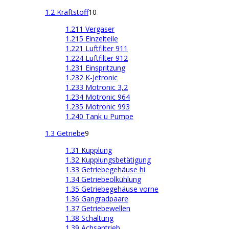
1.2 Kraftstoff
10
1.211 Vergaser
1.215 Einzelteile
1.221 Luftfilter 911
1.224 Luftfilter 912
1.231 Einspritzung
1.232 K-Jetronic
1.233 Motronic 3,2
1.234 Motronic 964
1.235 Motronic 993
1.240 Tank u Pumpe
1.3 Getriebe
9
1.31 Kupplung
1.32 Kupplungsbetätigung
1.33 Getriebegehäuse hi
1.34 Getriebeölkühlung
1.35 Getriebegehäuse vorne
1.36 Gangradpaare
1.37 Getriebewellen
1.38 Schaltung
1.39 Achsantrieb