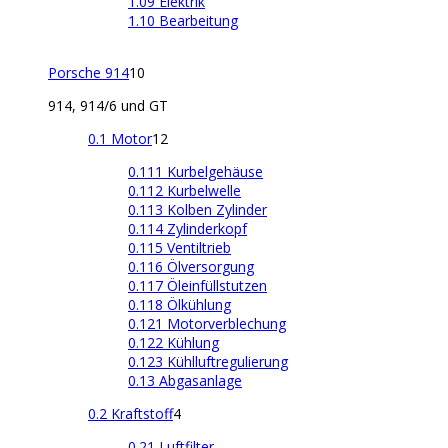
1.09 Elektrik
1.10 Bearbeitung
Porsche 914
10
914, 914/6 und GT
0.1 Motor
12
0.111 Kurbelgehäuse
0.112 Kurbelwelle
0.113 Kolben Zylinder
0.114 Zylinderkopf
0.115 Ventiltrieb
0.116 Ölversorgung
0.117 Öleinfüllstutzen
0.118 Ölkühlung
0.121 Motorverblechung
0.122 Kühlung
0.123 Kühlluftregulierung
0.13 Abgasanlage
0.2 Kraftstoff
4
0.21 Luftfilter