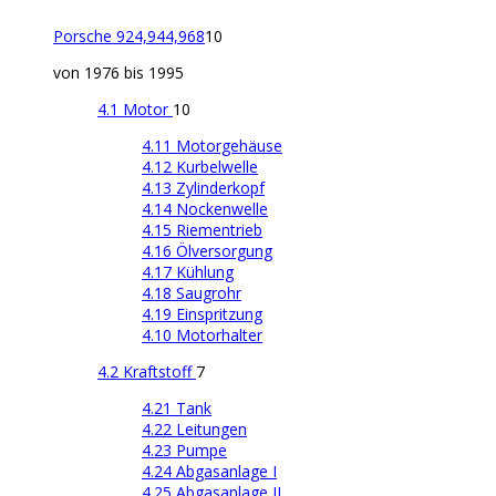
Porsche 924,944,968
10
von 1976 bis 1995
4.1 Motor
10
4.11 Motorgehäuse
4.12 Kurbelwelle
4.13 Zylinderkopf
4.14 Nockenwelle
4.15 Riementrieb
4.16 Ölversorgung
4.17 Kühlung
4.18 Saugrohr
4.19 Einspritzung
4.10 Motorhalter
4.2 Kraftstoff
7
4.21 Tank
4.22 Leitungen
4.23 Pumpe
4.24 Abgasanlage I
4.25 Abgasanlage II