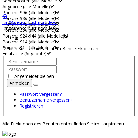
Sonderposten (alle Modelle)
Angebote (alle Modelle)
Porsche 996 (alle Modelle)
Porsche 986 (alle Modelle)
Ihr Warenkorb ist noch leer.
Porsche 928 (alle Modelle)
Ihr Warenkorb ist noch leer.
Porsche 356 (alle Modelle)
Porsche 924-944 (alle Modelle)
Porsche 914 (alle Modelle)
Porsche 911 (alle Modelle)
Melden Sie sich hier an Ihrem Benutzerkonto an
Ersatzteile (Angebote)
Angemeldet bleiben
Anmelden
Passwort vergessen?
Benutzername vergessen?
Registrieren
Alle Funktionen des Benuterkontos finden Sie im Hauptmenü