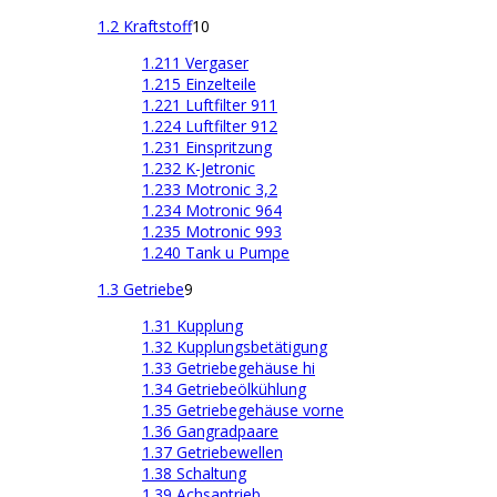
1.2 Kraftstoff
10
1.211 Vergaser
1.215 Einzelteile
1.221 Luftfilter 911
1.224 Luftfilter 912
1.231 Einspritzung
1.232 K-Jetronic
1.233 Motronic 3,2
1.234 Motronic 964
1.235 Motronic 993
1.240 Tank u Pumpe
1.3 Getriebe
9
1.31 Kupplung
1.32 Kupplungsbetätigung
1.33 Getriebegehäuse hi
1.34 Getriebeölkühlung
1.35 Getriebegehäuse vorne
1.36 Gangradpaare
1.37 Getriebewellen
1.38 Schaltung
1.39 Achsantrieb