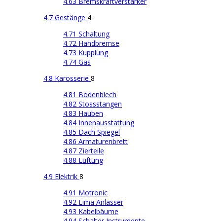
4.63 Bremskraftverstärker
4.7 Gestänge
4
4.71 Schaltung
4.72 Handbremse
4.73 Kupplung
4.74 Gas
4.8 Karosserie
8
4.81 Bodenblech
4.82 Stossstangen
4.83 Hauben
4.84 Innenausstattung
4.85 Dach Spiegel
4.86 Armaturenbrett
4.87 Zierteile
4.88 Lüftung
4.9 Elektrik
8
4.91 Motronic
4.92 Lima Anlasser
4.93 Kabelbäume
4.94 Schalter Instrumente