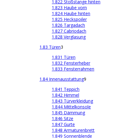
1.822 Stoßstange hinten
1.823 Haube vorn
1.824 Haube hinten
1.825 Heckspoiler
1.826 Targadach
1.827 Cabriodach
1.828 Verglasung
1.83 Türen
3
1.831 Türen
1.832 Fensterheber
1.833 Fensterrahmen
1.84 Innenausstattung
9
1.841 Teppich
1.842 Himmel
1.843 Türverkleidung
1.844 Mittelkonsole
1.845 Dämmung
1.846 Sitze
1.847 Gurte
1.848 Armaturenbrett
1.849 Sonnenblende