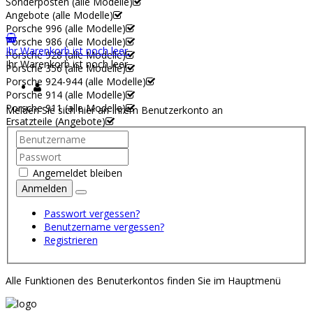
Sonderposten (alle Modelle)
Angebote (alle Modelle)
Porsche 996 (alle Modelle)
Porsche 986 (alle Modelle)
Ihr Warenkorb ist noch leer.
Porsche 928 (alle Modelle)
Ihr Warenkorb ist noch leer.
Porsche 356 (alle Modelle)
Porsche 924-944 (alle Modelle)
Porsche 914 (alle Modelle)
Porsche 911 (alle Modelle)
Melden Sie sich hier an Ihrem Benutzerkonto an
Ersatzteile (Angebote)
Angemeldet bleiben
Anmelden
Passwort vergessen?
Benutzername vergessen?
Registrieren
Alle Funktionen des Benuterkontos finden Sie im Hauptmenü