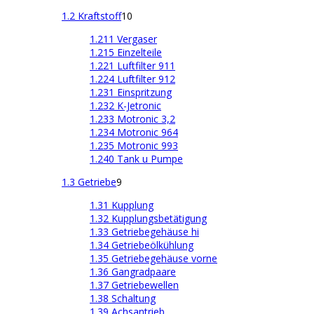
1.2 Kraftstoff
10
1.211 Vergaser
1.215 Einzelteile
1.221 Luftfilter 911
1.224 Luftfilter 912
1.231 Einspritzung
1.232 K-Jetronic
1.233 Motronic 3,2
1.234 Motronic 964
1.235 Motronic 993
1.240 Tank u Pumpe
1.3 Getriebe
9
1.31 Kupplung
1.32 Kupplungsbetätigung
1.33 Getriebegehäuse hi
1.34 Getriebeölkühlung
1.35 Getriebegehäuse vorne
1.36 Gangradpaare
1.37 Getriebewellen
1.38 Schaltung
1.39 Achsantrieb