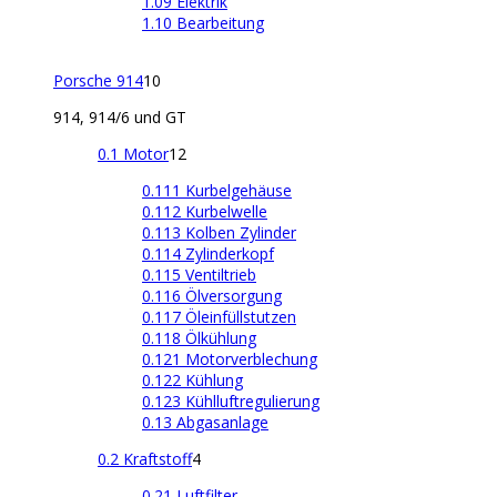
1.09 Elektrik
1.10 Bearbeitung
Porsche 914
10
914, 914/6 und GT
0.1 Motor
12
0.111 Kurbelgehäuse
0.112 Kurbelwelle
0.113 Kolben Zylinder
0.114 Zylinderkopf
0.115 Ventiltrieb
0.116 Ölversorgung
0.117 Öleinfüllstutzen
0.118 Ölkühlung
0.121 Motorverblechung
0.122 Kühlung
0.123 Kühlluftregulierung
0.13 Abgasanlage
0.2 Kraftstoff
4
0.21 Luftfilter