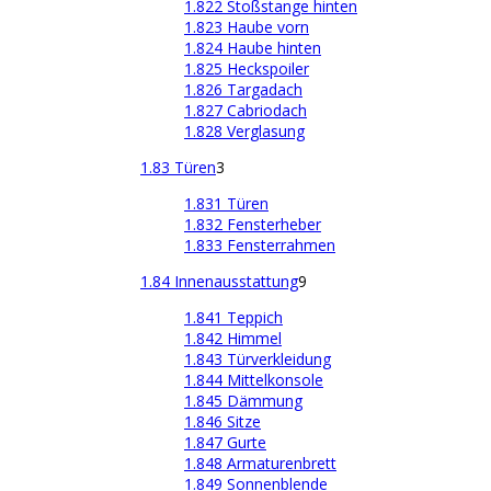
1.822 Stoßstange hinten
1.823 Haube vorn
1.824 Haube hinten
1.825 Heckspoiler
1.826 Targadach
1.827 Cabriodach
1.828 Verglasung
1.83 Türen
3
1.831 Türen
1.832 Fensterheber
1.833 Fensterrahmen
1.84 Innenausstattung
9
1.841 Teppich
1.842 Himmel
1.843 Türverkleidung
1.844 Mittelkonsole
1.845 Dämmung
1.846 Sitze
1.847 Gurte
1.848 Armaturenbrett
1.849 Sonnenblende