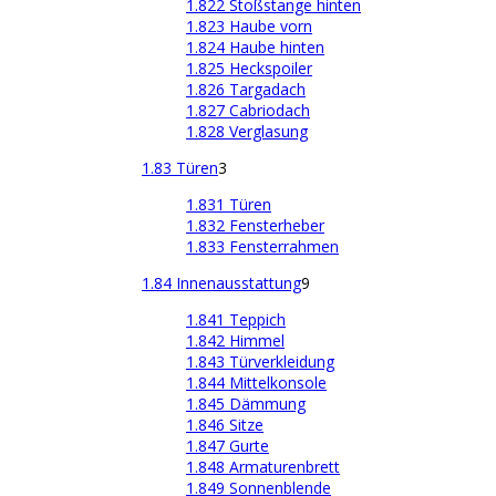
1.822 Stoßstange hinten
1.823 Haube vorn
1.824 Haube hinten
1.825 Heckspoiler
1.826 Targadach
1.827 Cabriodach
1.828 Verglasung
1.83 Türen
3
1.831 Türen
1.832 Fensterheber
1.833 Fensterrahmen
1.84 Innenausstattung
9
1.841 Teppich
1.842 Himmel
1.843 Türverkleidung
1.844 Mittelkonsole
1.845 Dämmung
1.846 Sitze
1.847 Gurte
1.848 Armaturenbrett
1.849 Sonnenblende