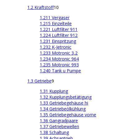
1.2 Kraftstoff
10
1.211 Vergaser
1.215 Einzelteile
1.221 Luftfilter 911
1.224 Luftfilter 912
1.231 Einspritzung
1.232 K-Jetronic
1.233 Motronic 3,2
1.234 Motronic 964
1.235 Motronic 993
1.240 Tank u Pumpe
1.3 Getriebe
9
1.31 Kupplung
1.32 Kupplungsbetätigung
1.33 Getriebegehäuse hi
1.34 Getriebeölkühlung
1.35 Getriebegehäuse vorne
1.36 Gangradpaare
1.37 Getriebewellen
1.38 Schaltung
1.39 Achsantrieb