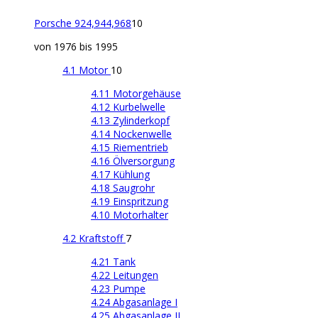
Porsche 924,944,968
10
von 1976 bis 1995
4.1 Motor
10
4.11 Motorgehäuse
4.12 Kurbelwelle
4.13 Zylinderkopf
4.14 Nockenwelle
4.15 Riementrieb
4.16 Ölversorgung
4.17 Kühlung
4.18 Saugrohr
4.19 Einspritzung
4.10 Motorhalter
4.2 Kraftstoff
7
4.21 Tank
4.22 Leitungen
4.23 Pumpe
4.24 Abgasanlage I
4.25 Abgasanlage II