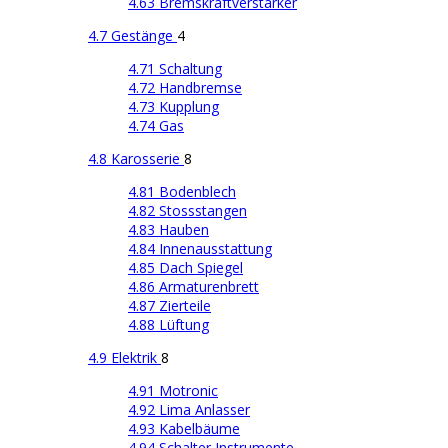
4.63 Bremskraftverstärker
4.7 Gestänge
4
4.71 Schaltung
4.72 Handbremse
4.73 Kupplung
4.74 Gas
4.8 Karosserie
8
4.81 Bodenblech
4.82 Stossstangen
4.83 Hauben
4.84 Innenausstattung
4.85 Dach Spiegel
4.86 Armaturenbrett
4.87 Zierteile
4.88 Lüftung
4.9 Elektrik
8
4.91 Motronic
4.92 Lima Anlasser
4.93 Kabelbäume
4.94 Schalter Instrumente