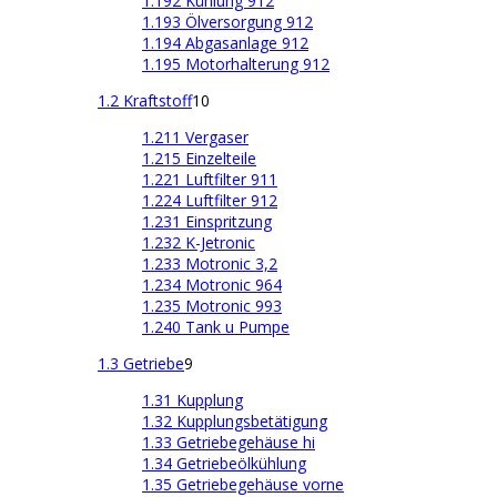
1.192 Kühlung 912
1.193 Ölversorgung 912
1.194 Abgasanlage 912
1.195 Motorhalterung 912
1.2 Kraftstoff
10
1.211 Vergaser
1.215 Einzelteile
1.221 Luftfilter 911
1.224 Luftfilter 912
1.231 Einspritzung
1.232 K-Jetronic
1.233 Motronic 3,2
1.234 Motronic 964
1.235 Motronic 993
1.240 Tank u Pumpe
1.3 Getriebe
9
1.31 Kupplung
1.32 Kupplungsbetätigung
1.33 Getriebegehäuse hi
1.34 Getriebeölkühlung
1.35 Getriebegehäuse vorne