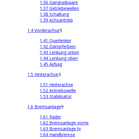
1.36 Gangradpaare
1.37 Getriebewellen
1.38 Schaltung
1.39 Achsantrieb
1.4 Vorderachse
5
1.41 Querlenker
1.42 Dämpferbein
1.43 Lenkung unten
1.44 Lenkung oben
1.45 Airbag
1.5 Hinterachse
3
1.51 Hinterachse
1.52 Antriebswelle
1.53 Stabilisator
1.6 Bremsanlage
9
1.61 Räder
1.62 Bremsanlage vorne
1.63 Bremsanlage hi
1.64 Handbremse