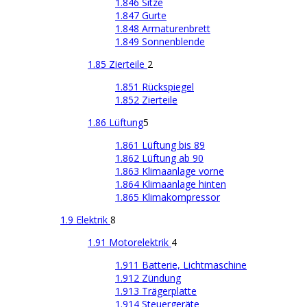
1.846 Sitze
1.847 Gurte
1.848 Armaturenbrett
1.849 Sonnenblende
1.85 Zierteile
2
1.851 Rückspiegel
1.852 Zierteile
1.86 Lüftung
5
1.861 Lüftung bis 89
1.862 Lüftung ab 90
1.863 Klimaanlage vorne
1.864 Klimaanlage hinten
1.865 Klimakompressor
1.9 Elektrik
8
1.91 Motorelektrik
4
1.911 Batterie, Lichtmaschine
1.912 Zündung
1.913 Trägerplatte
1.914 Steuergeräte