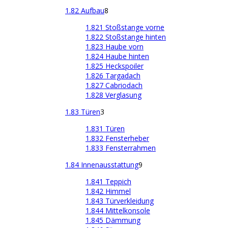
1.82 Aufbau
8
1.821 Stoßstange vorne
1.822 Stoßstange hinten
1.823 Haube vorn
1.824 Haube hinten
1.825 Heckspoiler
1.826 Targadach
1.827 Cabriodach
1.828 Verglasung
1.83 Türen
3
1.831 Türen
1.832 Fensterheber
1.833 Fensterrahmen
1.84 Innenausstattung
9
1.841 Teppich
1.842 Himmel
1.843 Türverkleidung
1.844 Mittelkonsole
1.845 Dämmung