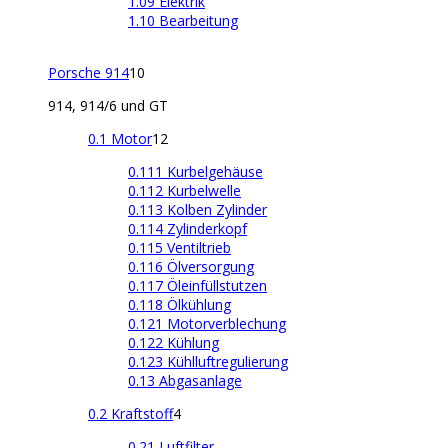
1.09 Elektrik
1.10 Bearbeitung
Porsche 914
10
914, 914/6 und GT
0.1 Motor
12
0.111 Kurbelgehäuse
0.112 Kurbelwelle
0.113 Kolben Zylinder
0.114 Zylinderkopf
0.115 Ventiltrieb
0.116 Ölversorgung
0.117 Öleinfüllstutzen
0.118 Ölkühlung
0.121 Motorverblechung
0.122 Kühlung
0.123 Kühlluftregulierung
0.13 Abgasanlage
0.2 Kraftstoff
4
0.21 Luftfilter