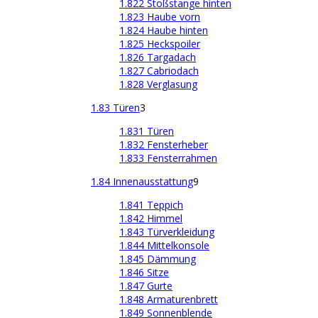
1.822 Stoßstange hinten
1.823 Haube vorn
1.824 Haube hinten
1.825 Heckspoiler
1.826 Targadach
1.827 Cabriodach
1.828 Verglasung
1.83 Türen
3
1.831 Türen
1.832 Fensterheber
1.833 Fensterrahmen
1.84 Innenausstattung
9
1.841 Teppich
1.842 Himmel
1.843 Türverkleidung
1.844 Mittelkonsole
1.845 Dämmung
1.846 Sitze
1.847 Gurte
1.848 Armaturenbrett
1.849 Sonnenblende