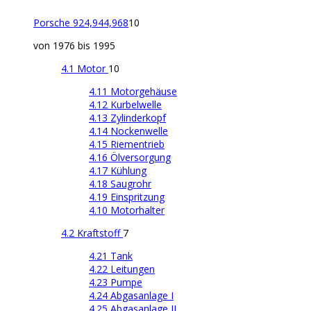
Porsche 924,944,968
10
von 1976 bis 1995
4.1 Motor
10
4.11 Motorgehäuse
4.12 Kurbelwelle
4.13 Zylinderkopf
4.14 Nockenwelle
4.15 Riementrieb
4.16 Ölversorgung
4.17 Kühlung
4.18 Saugrohr
4.19 Einspritzung
4.10 Motorhalter
4.2 Kraftstoff
7
4.21 Tank
4.22 Leitungen
4.23 Pumpe
4.24 Abgasanlage I
4.25 Abgasanlage II