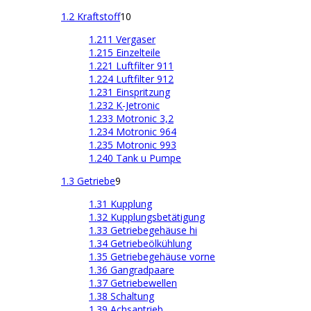
1.2 Kraftstoff
10
1.211 Vergaser
1.215 Einzelteile
1.221 Luftfilter 911
1.224 Luftfilter 912
1.231 Einspritzung
1.232 K-Jetronic
1.233 Motronic 3,2
1.234 Motronic 964
1.235 Motronic 993
1.240 Tank u Pumpe
1.3 Getriebe
9
1.31 Kupplung
1.32 Kupplungsbetätigung
1.33 Getriebegehäuse hi
1.34 Getriebeölkühlung
1.35 Getriebegehäuse vorne
1.36 Gangradpaare
1.37 Getriebewellen
1.38 Schaltung
1.39 Achsantrieb