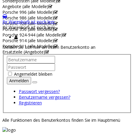
Sonderposten (alle Modelle)
Angebote (alle Modelle)
Porsche 996 (alle Modelle)
Porsche 986 (alle Modelle)
Ihr Warenkorb ist noch leer.
Porsche 928 (alle Modelle)
Ihr Warenkorb ist noch leer.
Porsche 356 (alle Modelle)
Porsche 924-944 (alle Modelle)
Porsche 914 (alle Modelle)
Porsche 911 (alle Modelle)
Melden Sie sich hier an Ihrem Benutzerkonto an
Ersatzteile (Angebote)
Angemeldet bleiben
Anmelden
Passwort vergessen?
Benutzername vergessen?
Registrieren
Alle Funktionen des Benuterkontos finden Sie im Hauptmenü