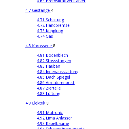
4.63 Bremskraftverstärker
4.7 Gestänge
4
4.71 Schaltung
4.72 Handbremse
4.73 Kupplung
4.74 Gas
4.8 Karosserie
8
4.81 Bodenblech
4.82 Stossstangen
4.83 Hauben
4.84 Innenausstattung
4.85 Dach Spiegel
4.86 Armaturenbrett
4.87 Zierteile
4.88 Lüftung
4.9 Elektrik
8
4.91 Motronic
4.92 Lima Anlasser
4.93 Kabelbäume
4.94 Schalter Instrumente