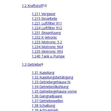
1.2 Kraftstoff
10
1.211 Vergaser
1.215 Einzelteile
1.221 Luftfilter 911
1.224 Luftfilter 912
1.231 Einspritzung
1.232 K-Jetronic
1.233 Motronic 3,2
1.234 Motronic 964
1.235 Motronic 993
1.240 Tank u Pumpe
1.3 Getriebe
9
1.31 Kupplung
1.32 Kupplungsbetätigung
1.33 Getriebegehäuse hi
1.34 Getriebeölkühlung
1.35 Getriebegehäuse vorne
1.36 Gangradpaare
1.37 Getriebewellen
1.38 Schaltung
1.39 Achsantrieb