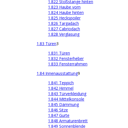
1.822 Stoßstange hinten
1.823 Haube vorn
1.824 Haube hinten
1.825 Heckspoiler
1.826 Targadach
1.827 Cabriodach
1.828 Verglasung
1.83 Türen
3
1.831 Türen
1.832 Fensterheber
1.833 Fensterrahmen
1.84 Innenausstattung
9
1.841 Teppich
1.842 Himmel
1.843 Türverkleidung
1.844 Mittelkonsole
1.845 Dämmung
1.846 Sitze
1.847 Gurte
1.848 Armaturenbrett
1.849 Sonnenblende