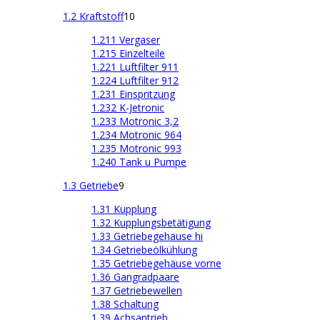
1.2 Kraftstoff
10
1.211 Vergaser
1.215 Einzelteile
1.221 Luftfilter 911
1.224 Luftfilter 912
1.231 Einspritzung
1.232 K-Jetronic
1.233 Motronic 3,2
1.234 Motronic 964
1.235 Motronic 993
1.240 Tank u Pumpe
1.3 Getriebe
9
1.31 Kupplung
1.32 Kupplungsbetätigung
1.33 Getriebegehäuse hi
1.34 Getriebeölkühlung
1.35 Getriebegehäuse vorne
1.36 Gangradpaare
1.37 Getriebewellen
1.38 Schaltung
1.39 Achsantrieb