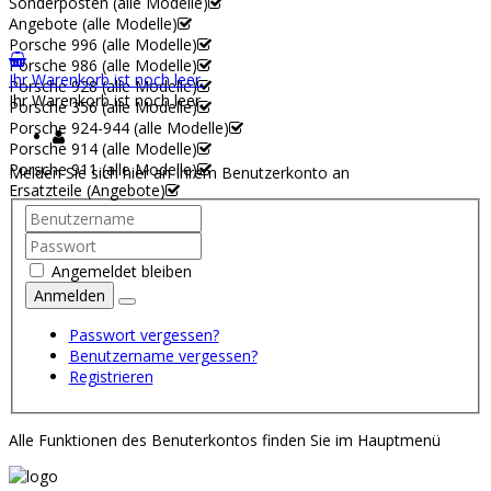
Sonderposten (alle Modelle)
Angebote (alle Modelle)
Porsche 996 (alle Modelle)
Porsche 986 (alle Modelle)
Ihr Warenkorb ist noch leer.
Porsche 928 (alle Modelle)
Ihr Warenkorb ist noch leer.
Porsche 356 (alle Modelle)
Porsche 924-944 (alle Modelle)
Porsche 914 (alle Modelle)
Porsche 911 (alle Modelle)
Melden Sie sich hier an Ihrem Benutzerkonto an
Ersatzteile (Angebote)
Angemeldet bleiben
Anmelden
Passwort vergessen?
Benutzername vergessen?
Registrieren
Alle Funktionen des Benuterkontos finden Sie im Hauptmenü