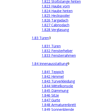
1.822 Stoßstange hinten
1.823 Haube vorn
1.824 Haube hinten
1.825 Heckspoiler
1.826 Targadach
1.827 Cabriodach
1.828 Verglasung
1.83 Türen
3
1.831 Türen
1.832 Fensterheber
1.833 Fensterrahmen
1.84 Innenausstattung
9
1.841 Teppich
1.842 Himmel
1.843 Türverkleidung
1.844 Mittelkonsole
1.845 Dämmung
1.846 Sitze
1.847 Gurte
1.848 Armaturenbrett
1.849 Sonnenblende