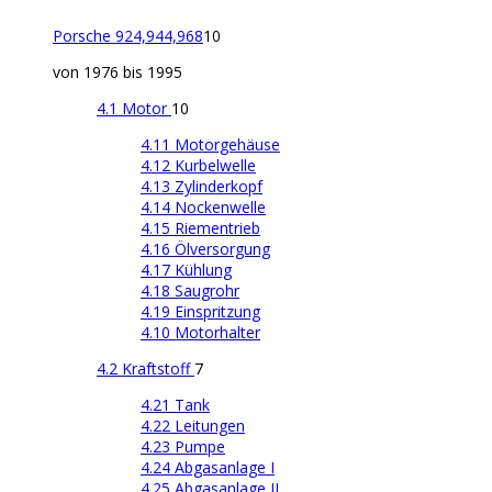
Porsche 924,944,968
10
von 1976 bis 1995
4.1 Motor
10
4.11 Motorgehäuse
4.12 Kurbelwelle
4.13 Zylinderkopf
4.14 Nockenwelle
4.15 Riementrieb
4.16 Ölversorgung
4.17 Kühlung
4.18 Saugrohr
4.19 Einspritzung
4.10 Motorhalter
4.2 Kraftstoff
7
4.21 Tank
4.22 Leitungen
4.23 Pumpe
4.24 Abgasanlage I
4.25 Abgasanlage II