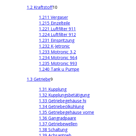
1.2 Kraftstoff
10
1.211 Vergaser
1.215 Einzelteile
1.221 Luftfilter 911
1.224 Luftfilter 912
1.231 Einspritzung
1.232 K-Jetronic
1.233 Motronic 3,2
1.234 Motronic 964
1.235 Motronic 993
1.240 Tank u Pumpe
1.3 Getriebe
9
1.31 Kupplung
1.32 Kupplungsbetätigung
1.33 Getriebegehäuse hi
1.34 Getriebeölkühlung
1.35 Getriebegehäuse vorne
1.36 Gangradpaare
1.37 Getriebewellen
1.38 Schaltung
1.39 Achsantrieb