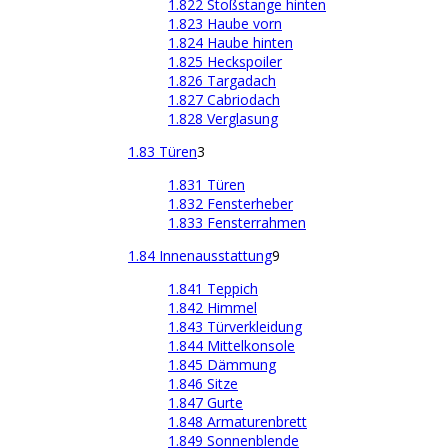
1.822 Stoßstange hinten
1.823 Haube vorn
1.824 Haube hinten
1.825 Heckspoiler
1.826 Targadach
1.827 Cabriodach
1.828 Verglasung
1.83 Türen
3
1.831 Türen
1.832 Fensterheber
1.833 Fensterrahmen
1.84 Innenausstattung
9
1.841 Teppich
1.842 Himmel
1.843 Türverkleidung
1.844 Mittelkonsole
1.845 Dämmung
1.846 Sitze
1.847 Gurte
1.848 Armaturenbrett
1.849 Sonnenblende