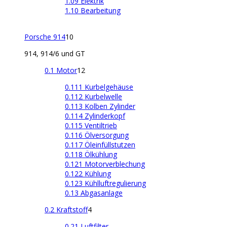
1.09 Elektrik
1.10 Bearbeitung
Porsche 914
10
914, 914/6 und GT
0.1 Motor
12
0.111 Kurbelgehäuse
0.112 Kurbelwelle
0.113 Kolben Zylinder
0.114 Zylinderkopf
0.115 Ventiltrieb
0.116 Ölversorgung
0.117 Öleinfüllstutzen
0.118 Ölkühlung
0.121 Motorverblechung
0.122 Kühlung
0.123 Kühlluftregulierung
0.13 Abgasanlage
0.2 Kraftstoff
4
0.21 Luftfilter