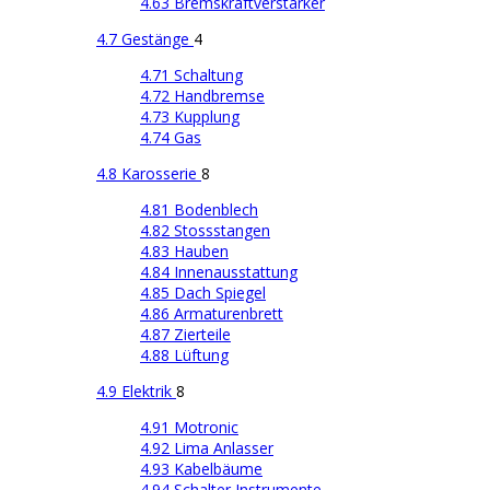
4.63 Bremskraftverstärker
4.7 Gestänge
4
4.71 Schaltung
4.72 Handbremse
4.73 Kupplung
4.74 Gas
4.8 Karosserie
8
4.81 Bodenblech
4.82 Stossstangen
4.83 Hauben
4.84 Innenausstattung
4.85 Dach Spiegel
4.86 Armaturenbrett
4.87 Zierteile
4.88 Lüftung
4.9 Elektrik
8
4.91 Motronic
4.92 Lima Anlasser
4.93 Kabelbäume
4.94 Schalter Instrumente