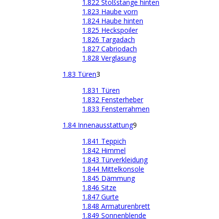
1.822 Stoßstange hinten
1.823 Haube vorn
1.824 Haube hinten
1.825 Heckspoiler
1.826 Targadach
1.827 Cabriodach
1.828 Verglasung
1.83 Türen
3
1.831 Türen
1.832 Fensterheber
1.833 Fensterrahmen
1.84 Innenausstattung
9
1.841 Teppich
1.842 Himmel
1.843 Türverkleidung
1.844 Mittelkonsole
1.845 Dämmung
1.846 Sitze
1.847 Gurte
1.848 Armaturenbrett
1.849 Sonnenblende