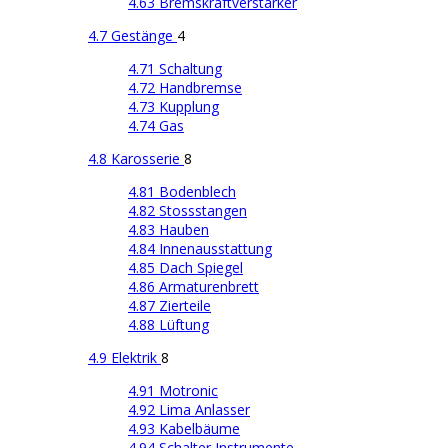
4.63 Bremskraftverstärker
4.7 Gestänge
4
4.71 Schaltung
4.72 Handbremse
4.73 Kupplung
4.74 Gas
4.8 Karosserie
8
4.81 Bodenblech
4.82 Stossstangen
4.83 Hauben
4.84 Innenausstattung
4.85 Dach Spiegel
4.86 Armaturenbrett
4.87 Zierteile
4.88 Lüftung
4.9 Elektrik
8
4.91 Motronic
4.92 Lima Anlasser
4.93 Kabelbäume
4.94 Schalter Instrumente