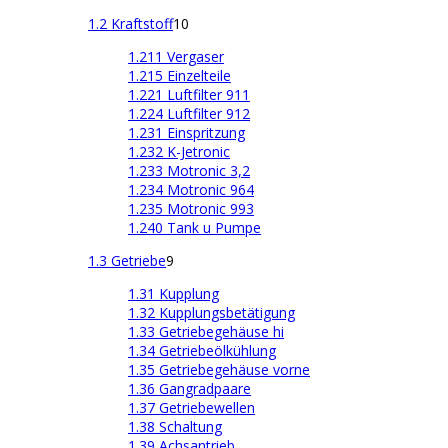
1.2 Kraftstoff
10
1.211 Vergaser
1.215 Einzelteile
1.221 Luftfilter 911
1.224 Luftfilter 912
1.231 Einspritzung
1.232 K-Jetronic
1.233 Motronic 3,2
1.234 Motronic 964
1.235 Motronic 993
1.240 Tank u Pumpe
1.3 Getriebe
9
1.31 Kupplung
1.32 Kupplungsbetätigung
1.33 Getriebegehäuse hi
1.34 Getriebeölkühlung
1.35 Getriebegehäuse vorne
1.36 Gangradpaare
1.37 Getriebewellen
1.38 Schaltung
1.39 Achsantrieb