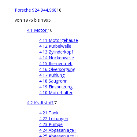
Porsche 924,944,968
10
von 1976 bis 1995
4.1 Motor
10
4.11 Motorgehäuse
4.12 Kurbelwelle
4.13 Zylinderkopf
4.14 Nockenwelle
4.15 Riementrieb
4.16 Ölversorgung
4.17 Kühlung
4.18 Saugrohr
4.19 Einspritzung
4.10 Motorhalter
4.2 Kraftstoff
7
4.21 Tank
4.22 Leitungen
4.23 Pumpe
4.24 Abgasanlage I
4.25 Abgasanlage II