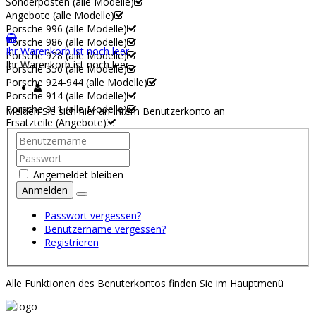
Sonderposten (alle Modelle)
Angebote (alle Modelle)
Porsche 996 (alle Modelle)
Porsche 986 (alle Modelle)
Ihr Warenkorb ist noch leer.
Porsche 928 (alle Modelle)
Ihr Warenkorb ist noch leer.
Porsche 356 (alle Modelle)
Porsche 924-944 (alle Modelle)
Porsche 914 (alle Modelle)
Porsche 911 (alle Modelle)
Melden Sie sich hier an Ihrem Benutzerkonto an
Ersatzteile (Angebote)
Angemeldet bleiben
Anmelden
Passwort vergessen?
Benutzername vergessen?
Registrieren
Alle Funktionen des Benuterkontos finden Sie im Hauptmenü