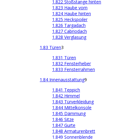
1.822 Stoßstange hinten
1.823 Haube vorn
1.824 Haube hinten
1.825 Heckspoiler
1.826 Targadach
1.827 Cabriodach
1.828 Verglasung
1.83 Türen
3
1.831 Türen
1.832 Fensterheber
1.833 Fensterrahmen
1.84 Innenausstattung
9
1.841 Teppich
1.842 Himmel
1.843 Türverkleidung
1.844 Mittelkonsole
1.845 Dämmung
1.846 Sitze
1.847 Gurte
1.848 Armaturenbrett
1.849 Sonnenblende