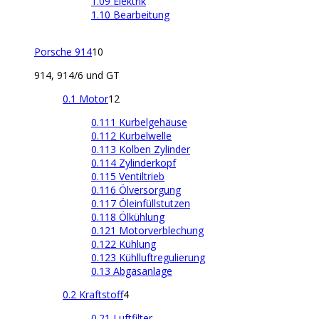
1.09 Elektrik
1.10 Bearbeitung
Porsche 914
10
914, 914/6 und GT
0.1 Motor
12
0.111 Kurbelgehäuse
0.112 Kurbelwelle
0.113 Kolben Zylinder
0.114 Zylinderkopf
0.115 Ventiltrieb
0.116 Ölversorgung
0.117 Öleinfüllstutzen
0.118 Ölkühlung
0.121 Motorverblechung
0.122 Kühlung
0.123 Kühlluftregulierung
0.13 Abgasanlage
0.2 Kraftstoff
4
0.21 Luftfilter