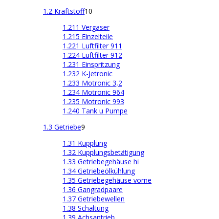
1.2 Kraftstoff
10
1.211 Vergaser
1.215 Einzelteile
1.221 Luftfilter 911
1.224 Luftfilter 912
1.231 Einspritzung
1.232 K-Jetronic
1.233 Motronic 3,2
1.234 Motronic 964
1.235 Motronic 993
1.240 Tank u Pumpe
1.3 Getriebe
9
1.31 Kupplung
1.32 Kupplungsbetätigung
1.33 Getriebegehäuse hi
1.34 Getriebeölkühlung
1.35 Getriebegehäuse vorne
1.36 Gangradpaare
1.37 Getriebewellen
1.38 Schaltung
1.39 Achsantrieb