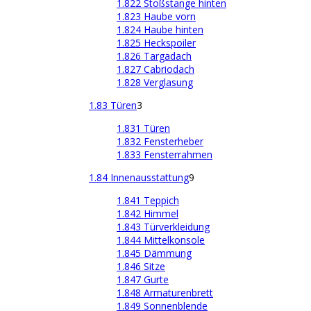
1.822 Stoßstange hinten
1.823 Haube vorn
1.824 Haube hinten
1.825 Heckspoiler
1.826 Targadach
1.827 Cabriodach
1.828 Verglasung
1.83 Türen
3
1.831 Türen
1.832 Fensterheber
1.833 Fensterrahmen
1.84 Innenausstattung
9
1.841 Teppich
1.842 Himmel
1.843 Türverkleidung
1.844 Mittelkonsole
1.845 Dämmung
1.846 Sitze
1.847 Gurte
1.848 Armaturenbrett
1.849 Sonnenblende