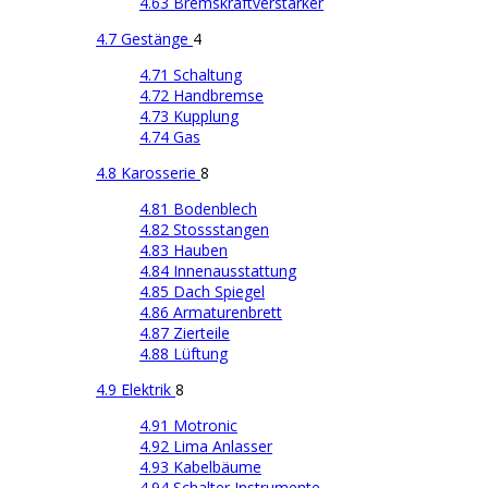
4.63 Bremskraftverstärker
4.7 Gestänge
4
4.71 Schaltung
4.72 Handbremse
4.73 Kupplung
4.74 Gas
4.8 Karosserie
8
4.81 Bodenblech
4.82 Stossstangen
4.83 Hauben
4.84 Innenausstattung
4.85 Dach Spiegel
4.86 Armaturenbrett
4.87 Zierteile
4.88 Lüftung
4.9 Elektrik
8
4.91 Motronic
4.92 Lima Anlasser
4.93 Kabelbäume
4.94 Schalter Instrumente