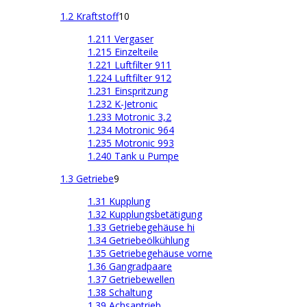
1.2 Kraftstoff
10
1.211 Vergaser
1.215 Einzelteile
1.221 Luftfilter 911
1.224 Luftfilter 912
1.231 Einspritzung
1.232 K-Jetronic
1.233 Motronic 3,2
1.234 Motronic 964
1.235 Motronic 993
1.240 Tank u Pumpe
1.3 Getriebe
9
1.31 Kupplung
1.32 Kupplungsbetätigung
1.33 Getriebegehäuse hi
1.34 Getriebeölkühlung
1.35 Getriebegehäuse vorne
1.36 Gangradpaare
1.37 Getriebewellen
1.38 Schaltung
1.39 Achsantrieb