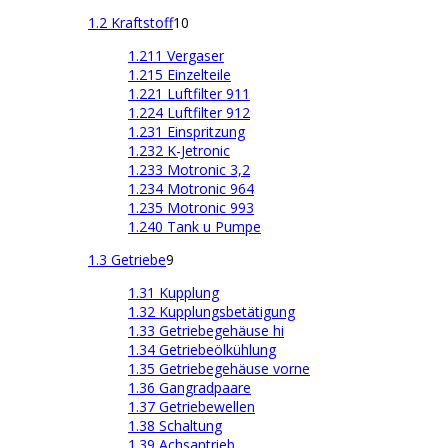
1.2 Kraftstoff
10
1.211 Vergaser
1.215 Einzelteile
1.221 Luftfilter 911
1.224 Luftfilter 912
1.231 Einspritzung
1.232 K-Jetronic
1.233 Motronic 3,2
1.234 Motronic 964
1.235 Motronic 993
1.240 Tank u Pumpe
1.3 Getriebe
9
1.31 Kupplung
1.32 Kupplungsbetätigung
1.33 Getriebegehäuse hi
1.34 Getriebeölkühlung
1.35 Getriebegehäuse vorne
1.36 Gangradpaare
1.37 Getriebewellen
1.38 Schaltung
1.39 Achsantrieb