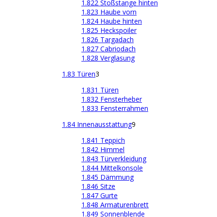
1.822 Stoßstange hinten
1.823 Haube vorn
1.824 Haube hinten
1.825 Heckspoiler
1.826 Targadach
1.827 Cabriodach
1.828 Verglasung
1.83 Türen
3
1.831 Türen
1.832 Fensterheber
1.833 Fensterrahmen
1.84 Innenausstattung
9
1.841 Teppich
1.842 Himmel
1.843 Türverkleidung
1.844 Mittelkonsole
1.845 Dämmung
1.846 Sitze
1.847 Gurte
1.848 Armaturenbrett
1.849 Sonnenblende