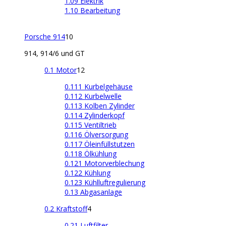
1.09 Elektrik
1.10 Bearbeitung
Porsche 914
10
914, 914/6 und GT
0.1 Motor
12
0.111 Kurbelgehäuse
0.112 Kurbelwelle
0.113 Kolben Zylinder
0.114 Zylinderkopf
0.115 Ventiltrieb
0.116 Ölversorgung
0.117 Öleinfüllstutzen
0.118 Ölkühlung
0.121 Motorverblechung
0.122 Kühlung
0.123 Kühlluftregulierung
0.13 Abgasanlage
0.2 Kraftstoff
4
0.21 Luftfilter