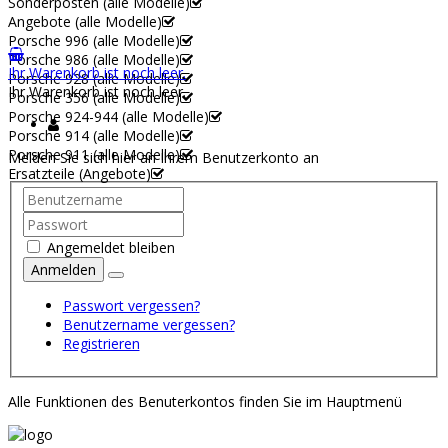
Sonderposten (alle Modelle)
Angebote (alle Modelle)
Porsche 996 (alle Modelle)
Porsche 986 (alle Modelle)
Ihr Warenkorb ist noch leer.
Porsche 928 (alle Modelle)
Ihr Warenkorb ist noch leer.
Porsche 356 (alle Modelle)
Porsche 924-944 (alle Modelle)
Porsche 914 (alle Modelle)
Porsche 911 (alle Modelle)
Melden Sie sich hier an Ihrem Benutzerkonto an
Ersatzteile (Angebote)
Angemeldet bleiben
Anmelden
Passwort vergessen?
Benutzername vergessen?
Registrieren
Alle Funktionen des Benuterkontos finden Sie im Hauptmenü