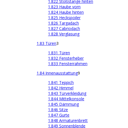
1.822 Stoßstange hinten
1.823 Haube vorn
1.824 Haube hinten
1.825 Heckspoiler
1.826 Targadach
1.827 Cabriodach
1.828 Verglasung
1.83 Türen
3
1.831 Türen
1.832 Fensterheber
1.833 Fensterrahmen
1.84 Innenausstattung
9
1.841 Teppich
1.842 Himmel
1.843 Türverkleidung
1.844 Mittelkonsole
1.845 Dämmung
1.846 Sitze
1.847 Gurte
1.848 Armaturenbrett
1.849 Sonnenblende