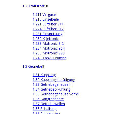
1.2 Kraftstoff
10
1.211 Vergaser
1.215 Einzelteile
1.221 Luftfilter 911
1.224 Luftfilter 912
1.231 Einspritzung
1.232 K-Jetronic
1.233 Motronic 3,2
1.234 Motronic 964
1.235 Motronic 993
1.240 Tank u Pumpe
1.3 Getriebe
9
1.31 Kupplung
1.32 Kupplungsbetätigung
1.33 Getriebegehäuse hi
1.34 Getriebeölkühlung
1.35 Getriebegehäuse vorne
1.36 Gangradpaare
1.37 Getriebewellen
1.38 Schaltung
1.39 Achsantrieb