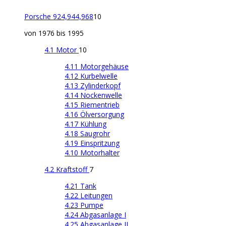
Porsche 924,944,968
10
von 1976 bis 1995
4.1 Motor
10
4.11 Motorgehäuse
4.12 Kurbelwelle
4.13 Zylinderkopf
4.14 Nockenwelle
4.15 Riementrieb
4.16 Ölversorgung
4.17 Kühlung
4.18 Saugrohr
4.19 Einspritzung
4.10 Motorhalter
4.2 Kraftstoff
7
4.21 Tank
4.22 Leitungen
4.23 Pumpe
4.24 Abgasanlage I
4.25 Abgasanlage II