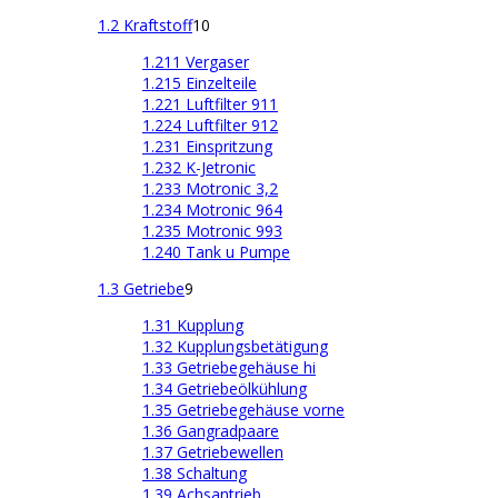
1.2 Kraftstoff
10
1.211 Vergaser
1.215 Einzelteile
1.221 Luftfilter 911
1.224 Luftfilter 912
1.231 Einspritzung
1.232 K-Jetronic
1.233 Motronic 3,2
1.234 Motronic 964
1.235 Motronic 993
1.240 Tank u Pumpe
1.3 Getriebe
9
1.31 Kupplung
1.32 Kupplungsbetätigung
1.33 Getriebegehäuse hi
1.34 Getriebeölkühlung
1.35 Getriebegehäuse vorne
1.36 Gangradpaare
1.37 Getriebewellen
1.38 Schaltung
1.39 Achsantrieb