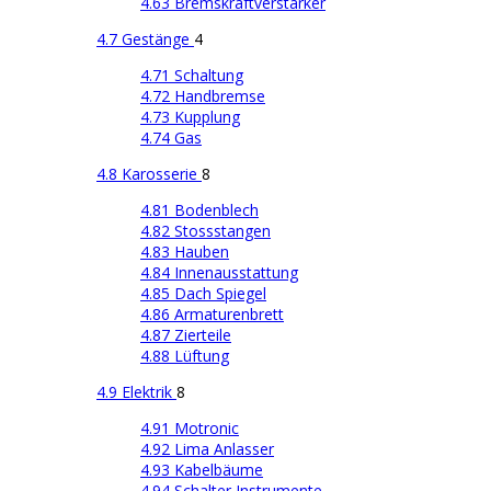
4.63 Bremskraftverstärker
4.7 Gestänge
4
4.71 Schaltung
4.72 Handbremse
4.73 Kupplung
4.74 Gas
4.8 Karosserie
8
4.81 Bodenblech
4.82 Stossstangen
4.83 Hauben
4.84 Innenausstattung
4.85 Dach Spiegel
4.86 Armaturenbrett
4.87 Zierteile
4.88 Lüftung
4.9 Elektrik
8
4.91 Motronic
4.92 Lima Anlasser
4.93 Kabelbäume
4.94 Schalter Instrumente