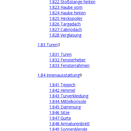
1.822 Stoßstange hinten
1.823 Haube vorn
1.824 Haube hinten
1.825 Heckspoiler
1.826 Targadach
1.827 Cabriodach
1.828 Verglasung
1.83 Türen
3
1.831 Türen
1.832 Fensterheber
1.833 Fensterrahmen
1.84 Innenausstattung
9
1.841 Teppich
1.842 Himmel
1.843 Türverkleidung
1.844 Mittelkonsole
1.845 Dämmung
1.846 Sitze
1.847 Gurte
1.848 Armaturenbrett
1.849 Sonnenblende