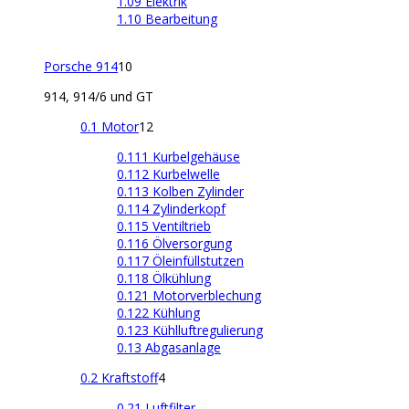
1.09 Elektrik
1.10 Bearbeitung
Porsche 914
10
914, 914/6 und GT
0.1 Motor
12
0.111 Kurbelgehäuse
0.112 Kurbelwelle
0.113 Kolben Zylinder
0.114 Zylinderkopf
0.115 Ventiltrieb
0.116 Ölversorgung
0.117 Öleinfüllstutzen
0.118 Ölkühlung
0.121 Motorverblechung
0.122 Kühlung
0.123 Kühlluftregulierung
0.13 Abgasanlage
0.2 Kraftstoff
4
0.21 Luftfilter