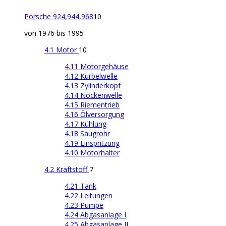
Porsche 924,944,968
10
von 1976 bis 1995
4.1 Motor
10
4.11 Motorgehäuse
4.12 Kurbelwelle
4.13 Zylinderkopf
4.14 Nockenwelle
4.15 Riementrieb
4.16 Ölversorgung
4.17 Kühlung
4.18 Saugrohr
4.19 Einspritzung
4.10 Motorhalter
4.2 Kraftstoff
7
4.21 Tank
4.22 Leitungen
4.23 Pumpe
4.24 Abgasanlage I
4.25 Abgasanlage II