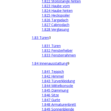
1.822 Stoßstange hinten
1.823 Haube vorn
1.824 Haube hinten
1.825 Heckspoiler
1.826 Targadach
1.827 Cabriodach
1.828 Verglasung
1.83 Türen
3
1.831 Türen
1.832 Fensterheber
1.833 Fensterrahmen
1.84 Innenausstattung
9
1.841 Teppich
1.842 Himmel
1.843 Türverkleidung
1.844 Mittelkonsole
1.845 Dämmung
1.846 Sitze
1.847 Gurte
1.848 Armaturenbrett
1.849 Sonnenblende