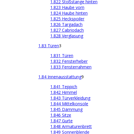
1.822 Stoßstange hinten
1.823 Haube vorn
1.824 Haube hinten
1.825 Heckspoiler
1.826 Targadach
1.827 Cabriodach
1.828 Verglasung
1.83 Türen
3
1.831 Türen
1.832 Fensterheber
1.833 Fensterrahmen
1.84 Innenausstattung
9
1.841 Teppich
1.842 Himmel
1.843 Türverkleidung
1.844 Mittelkonsole
1.845 Dämmung
1.846 Sitze
1.847 Gurte
1.848 Armaturenbrett
1.849 Sonnenblende