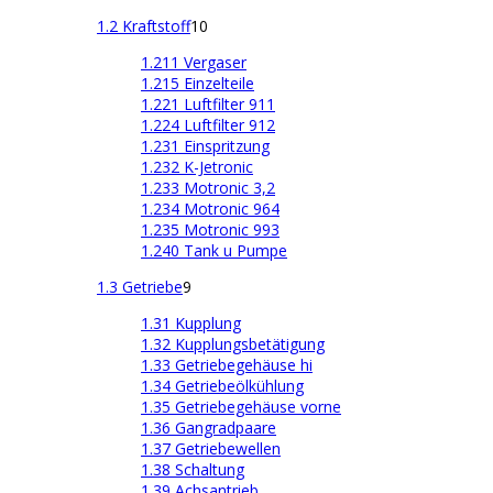
1.2 Kraftstoff
10
1.211 Vergaser
1.215 Einzelteile
1.221 Luftfilter 911
1.224 Luftfilter 912
1.231 Einspritzung
1.232 K-Jetronic
1.233 Motronic 3,2
1.234 Motronic 964
1.235 Motronic 993
1.240 Tank u Pumpe
1.3 Getriebe
9
1.31 Kupplung
1.32 Kupplungsbetätigung
1.33 Getriebegehäuse hi
1.34 Getriebeölkühlung
1.35 Getriebegehäuse vorne
1.36 Gangradpaare
1.37 Getriebewellen
1.38 Schaltung
1.39 Achsantrieb