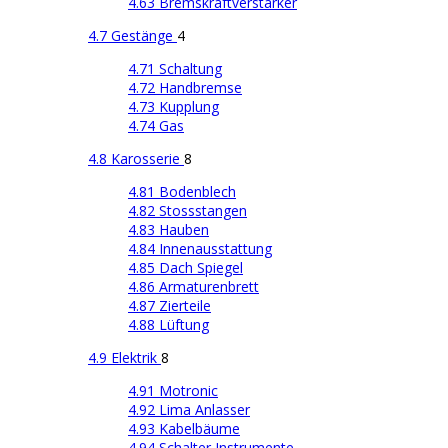
4.63 Bremskraftverstärker
4.7 Gestänge
4
4.71 Schaltung
4.72 Handbremse
4.73 Kupplung
4.74 Gas
4.8 Karosserie
8
4.81 Bodenblech
4.82 Stossstangen
4.83 Hauben
4.84 Innenausstattung
4.85 Dach Spiegel
4.86 Armaturenbrett
4.87 Zierteile
4.88 Lüftung
4.9 Elektrik
8
4.91 Motronic
4.92 Lima Anlasser
4.93 Kabelbäume
4.94 Schalter Instrumente