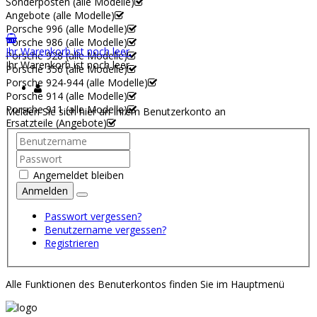
Sonderposten (alle Modelle)
Angebote (alle Modelle)
Porsche 996 (alle Modelle)
Porsche 986 (alle Modelle)
Ihr Warenkorb ist noch leer.
Porsche 928 (alle Modelle)
Ihr Warenkorb ist noch leer.
Porsche 356 (alle Modelle)
Porsche 924-944 (alle Modelle)
Porsche 914 (alle Modelle)
Porsche 911 (alle Modelle)
Melden Sie sich hier an Ihrem Benutzerkonto an
Ersatzteile (Angebote)
Angemeldet bleiben
Anmelden
Passwort vergessen?
Benutzername vergessen?
Registrieren
Alle Funktionen des Benuterkontos finden Sie im Hauptmenü