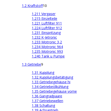
1.2 Kraftstoff
10
1.211 Vergaser
1.215 Einzelteile
1.221 Luftfilter 911
1.224 Luftfilter 912
1.231 Einspritzung
1.232 K-Jetronic
1.233 Motronic 3,2
1.234 Motronic 964
1.235 Motronic 993
1.240 Tank u Pumpe
1.3 Getriebe
9
1.31 Kupplung
1.32 Kupplungsbetätigung
1.33 Getriebegehäuse hi
1.34 Getriebeölkühlung
1.35 Getriebegehäuse vorne
1.36 Gangradpaare
1.37 Getriebewellen
1.38 Schaltung
1.39 Achsantrieb