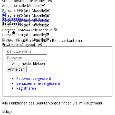
Sonderposten (alle Modelle)
Angebote (alle Modelle)
Porsche 996 (alle Modelle)
Porsche 986 (alle Modelle)
Ihr Warenkorb ist noch leer.
Porsche 928 (alle Modelle)
Ihr Warenkorb ist noch leer.
Porsche 356 (alle Modelle)
Porsche 924-944 (alle Modelle)
Porsche 914 (alle Modelle)
Porsche 911 (alle Modelle)
Melden Sie sich hier an Ihrem Benutzerkonto an
Ersatzteile (Angebote)
Angemeldet bleiben
Anmelden
Passwort vergessen?
Benutzername vergessen?
Registrieren
Alle Funktionen des Benuterkontos finden Sie im Hauptmenü