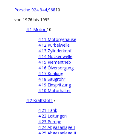
Porsche 924,944,968
10
von 1976 bis 1995
4.1 Motor
10
4.11 Motorgehäuse
4.12 Kurbelwelle
4.13 Zylinderkopf
4.14 Nockenwelle
4.15 Riementrieb
4.16 Ölversorgung
4.17 Kühlung
4.18 Saugrohr
4.19 Einspritzung
4.10 Motorhalter
4.2 Kraftstoff
7
4.21 Tank
4.22 Leitungen
4.23 Pumpe
4.24 Abgasanlage I
4.25 Abgasanlage II