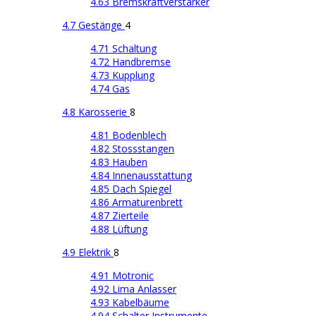
4.63 Bremskraftverstärker
4.7 Gestänge
4
4.71 Schaltung
4.72 Handbremse
4.73 Kupplung
4.74 Gas
4.8 Karosserie
8
4.81 Bodenblech
4.82 Stossstangen
4.83 Hauben
4.84 Innenausstattung
4.85 Dach Spiegel
4.86 Armaturenbrett
4.87 Zierteile
4.88 Lüftung
4.9 Elektrik
8
4.91 Motronic
4.92 Lima Anlasser
4.93 Kabelbäume
4.94 Schalter Instrumente