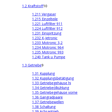
1.2 Kraftstoff
10
1.211 Vergaser
1.215 Einzelteile
1.221 Luftfilter 911
1.224 Luftfilter 912
1.231 Einspritzung
1.232 K-Jetronic
1.233 Motronic 3,2
1.234 Motronic 964
1.235 Motronic 993
1.240 Tank u Pumpe
1.3 Getriebe
9
1.31 Kupplung
1.32 Kupplungsbetätigung
1.33 Getriebegehäuse hi
1.34 Getriebeölkühlung
1.35 Getriebegehäuse vorne
1.36 Gangradpaare
1.37 Getriebewellen
1.38 Schaltung
1.39 Achsantrieb