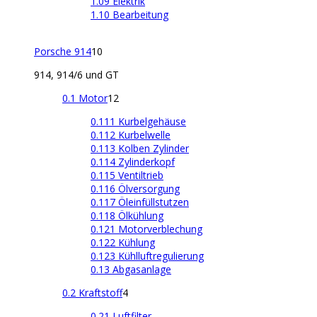
1.09 Elektrik
1.10 Bearbeitung
Porsche 914
10
914, 914/6 und GT
0.1 Motor
12
0.111 Kurbelgehäuse
0.112 Kurbelwelle
0.113 Kolben Zylinder
0.114 Zylinderkopf
0.115 Ventiltrieb
0.116 Ölversorgung
0.117 Öleinfüllstutzen
0.118 Ölkühlung
0.121 Motorverblechung
0.122 Kühlung
0.123 Kühlluftregulierung
0.13 Abgasanlage
0.2 Kraftstoff
4
0.21 Luftfilter