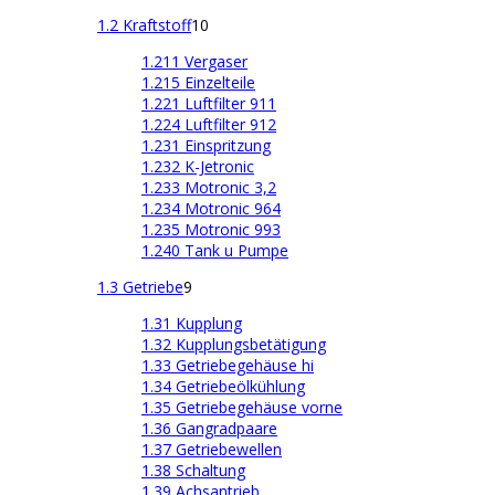
1.2 Kraftstoff
10
1.211 Vergaser
1.215 Einzelteile
1.221 Luftfilter 911
1.224 Luftfilter 912
1.231 Einspritzung
1.232 K-Jetronic
1.233 Motronic 3,2
1.234 Motronic 964
1.235 Motronic 993
1.240 Tank u Pumpe
1.3 Getriebe
9
1.31 Kupplung
1.32 Kupplungsbetätigung
1.33 Getriebegehäuse hi
1.34 Getriebeölkühlung
1.35 Getriebegehäuse vorne
1.36 Gangradpaare
1.37 Getriebewellen
1.38 Schaltung
1.39 Achsantrieb