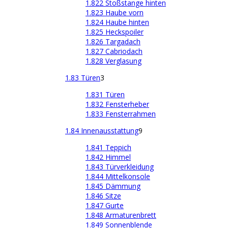
1.822 Stoßstange hinten
1.823 Haube vorn
1.824 Haube hinten
1.825 Heckspoiler
1.826 Targadach
1.827 Cabriodach
1.828 Verglasung
1.83 Türen
3
1.831 Türen
1.832 Fensterheber
1.833 Fensterrahmen
1.84 Innenausstattung
9
1.841 Teppich
1.842 Himmel
1.843 Türverkleidung
1.844 Mittelkonsole
1.845 Dämmung
1.846 Sitze
1.847 Gurte
1.848 Armaturenbrett
1.849 Sonnenblende