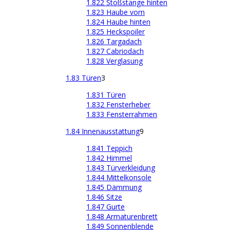
1.822 Stoßstange hinten
1.823 Haube vorn
1.824 Haube hinten
1.825 Heckspoiler
1.826 Targadach
1.827 Cabriodach
1.828 Verglasung
1.83 Türen
3
1.831 Türen
1.832 Fensterheber
1.833 Fensterrahmen
1.84 Innenausstattung
9
1.841 Teppich
1.842 Himmel
1.843 Türverkleidung
1.844 Mittelkonsole
1.845 Dämmung
1.846 Sitze
1.847 Gurte
1.848 Armaturenbrett
1.849 Sonnenblende