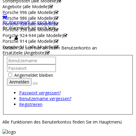
Sonderposten (alle Modelle)
Angebote (alle Modelle)
Porsche 996 (alle Modelle)
Porsche 986 (alle Modelle)
Ihr Warenkorb ist noch leer.
Porsche 928 (alle Modelle)
Ihr Warenkorb ist noch leer.
Porsche 356 (alle Modelle)
Porsche 924-944 (alle Modelle)
Porsche 914 (alle Modelle)
Porsche 911 (alle Modelle)
Melden Sie sich hier an Ihrem Benutzerkonto an
Ersatzteile (Angebote)
Angemeldet bleiben
Anmelden
Passwort vergessen?
Benutzername vergessen?
Registrieren
Alle Funktionen des Benuterkontos finden Sie im Hauptmenü