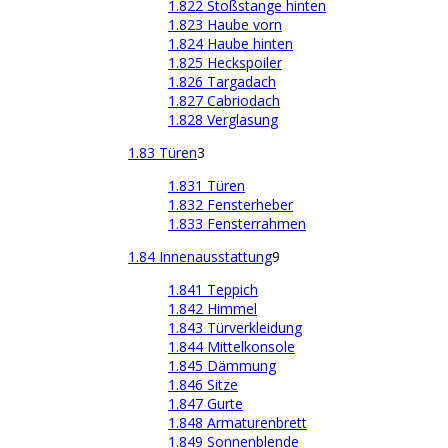
1.822 Stoßstange hinten
1.823 Haube vorn
1.824 Haube hinten
1.825 Heckspoiler
1.826 Targadach
1.827 Cabriodach
1.828 Verglasung
1.83 Türen
3
1.831 Türen
1.832 Fensterheber
1.833 Fensterrahmen
1.84 Innenausstattung
9
1.841 Teppich
1.842 Himmel
1.843 Türverkleidung
1.844 Mittelkonsole
1.845 Dämmung
1.846 Sitze
1.847 Gurte
1.848 Armaturenbrett
1.849 Sonnenblende