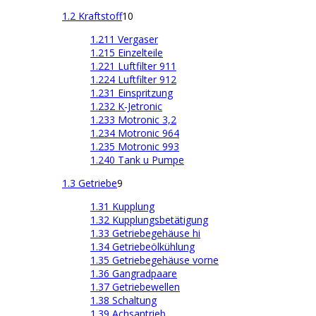
1.2 Kraftstoff
10
1.211 Vergaser
1.215 Einzelteile
1.221 Luftfilter 911
1.224 Luftfilter 912
1.231 Einspritzung
1.232 K-Jetronic
1.233 Motronic 3,2
1.234 Motronic 964
1.235 Motronic 993
1.240 Tank u Pumpe
1.3 Getriebe
9
1.31 Kupplung
1.32 Kupplungsbetätigung
1.33 Getriebegehäuse hi
1.34 Getriebeölkühlung
1.35 Getriebegehäuse vorne
1.36 Gangradpaare
1.37 Getriebewellen
1.38 Schaltung
1.39 Achsantrieb