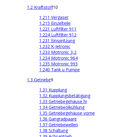
1.2 Kraftstoff
10
1.211 Vergaser
1.215 Einzelteile
1.221 Luftfilter 911
1.224 Luftfilter 912
1.231 Einspritzung
1.232 K-Jetronic
1.233 Motronic 3,2
1.234 Motronic 964
1.235 Motronic 993
1.240 Tank u Pumpe
1.3 Getriebe
9
1.31 Kupplung
1.32 Kupplungsbetätigung
1.33 Getriebegehäuse hi
1.34 Getriebeölkühlung
1.35 Getriebegehäuse vorne
1.36 Gangradpaare
1.37 Getriebewellen
1.38 Schaltung
1.39 Achsantrieb