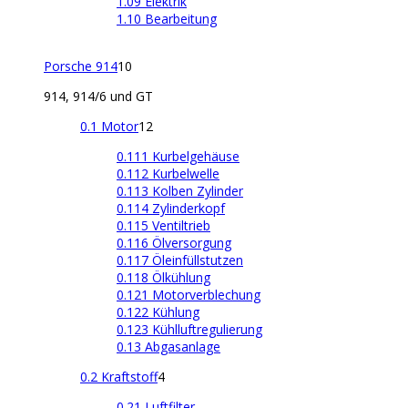
1.09 Elektrik
1.10 Bearbeitung
Porsche 914
10
914, 914/6 und GT
0.1 Motor
12
0.111 Kurbelgehäuse
0.112 Kurbelwelle
0.113 Kolben Zylinder
0.114 Zylinderkopf
0.115 Ventiltrieb
0.116 Ölversorgung
0.117 Öleinfüllstutzen
0.118 Ölkühlung
0.121 Motorverblechung
0.122 Kühlung
0.123 Kühlluftregulierung
0.13 Abgasanlage
0.2 Kraftstoff
4
0.21 Luftfilter