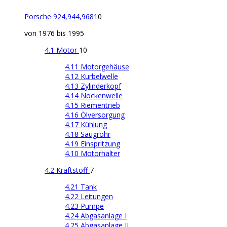
Porsche 924,944,968
10
von 1976 bis 1995
4.1 Motor
10
4.11 Motorgehäuse
4.12 Kurbelwelle
4.13 Zylinderkopf
4.14 Nockenwelle
4.15 Riementrieb
4.16 Ölversorgung
4.17 Kühlung
4.18 Saugrohr
4.19 Einspritzung
4.10 Motorhalter
4.2 Kraftstoff
7
4.21 Tank
4.22 Leitungen
4.23 Pumpe
4.24 Abgasanlage I
4.25 Abgasanlage II