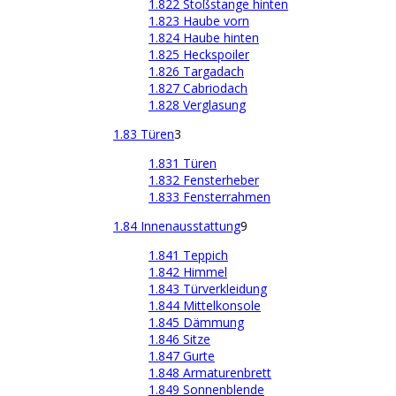
1.822 Stoßstange hinten
1.823 Haube vorn
1.824 Haube hinten
1.825 Heckspoiler
1.826 Targadach
1.827 Cabriodach
1.828 Verglasung
1.83 Türen
3
1.831 Türen
1.832 Fensterheber
1.833 Fensterrahmen
1.84 Innenausstattung
9
1.841 Teppich
1.842 Himmel
1.843 Türverkleidung
1.844 Mittelkonsole
1.845 Dämmung
1.846 Sitze
1.847 Gurte
1.848 Armaturenbrett
1.849 Sonnenblende