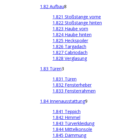
1.82 Aufbau
8
1.821 Stoßstange vorne
1.822 Stoßstange hinten
1.823 Haube vorn
1.824 Haube hinten
1.825 Heckspoiler
1.826 Targadach
1.827 Cabriodach
1.828 Verglasung
1.83 Türen
3
1.831 Türen
1.832 Fensterheber
1.833 Fensterrahmen
1.84 Innenausstattung
9
1.841 Teppich
1.842 Himmel
1.843 Türverkleidung
1.844 Mittelkonsole
1.845 Dämmung