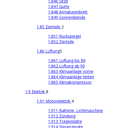
1.846 Sitze
1.847 Gurte
1.848 Armaturenbrett
1.849 Sonnenblende
1.85 Zierteile
2
1.851 Rückspiegel
1.852 Zierteile
1.86 Lüftung
5
1.861 Lüftung bis 89
1.862 Lüftung ab 90
1.863 Klimaanlage vorne
1.864 Klimaanlage hinten
1.865 Klimakompressor
1.9 Elektrik
8
1.91 Motorelektrik
4
1.911 Batterie, Lichtmaschine
1.912 Zündung
1.913 Trägerplatte
1.914 Steuergeräte