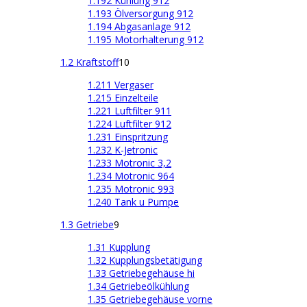
1.192 Kühlung 912
1.193 Ölversorgung 912
1.194 Abgasanlage 912
1.195 Motorhalterung 912
1.2 Kraftstoff
10
1.211 Vergaser
1.215 Einzelteile
1.221 Luftfilter 911
1.224 Luftfilter 912
1.231 Einspritzung
1.232 K-Jetronic
1.233 Motronic 3,2
1.234 Motronic 964
1.235 Motronic 993
1.240 Tank u Pumpe
1.3 Getriebe
9
1.31 Kupplung
1.32 Kupplungsbetätigung
1.33 Getriebegehäuse hi
1.34 Getriebeölkühlung
1.35 Getriebegehäuse vorne