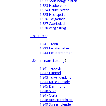
1.822 Stoßstange hinten
1.823 Haube vorn
1.824 Haube hinten
1.825 Heckspoiler
1.826 Targadach
1.827 Cabriodach
1.828 Verglasung
1.83 Türen
3
1.831 Türen
1.832 Fensterheber
1.833 Fensterrahmen
1.84 Innenausstattung
9
1.841 Teppich
1.842 Himmel
1.843 Türverkleidung
1.844 Mittelkonsole
1.845 Dämmung
1.846 Sitze
1.847 Gurte
1.848 Armaturenbrett
1.849 Sonnenblende