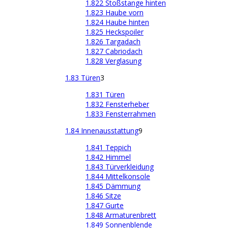
1.822 Stoßstange hinten
1.823 Haube vorn
1.824 Haube hinten
1.825 Heckspoiler
1.826 Targadach
1.827 Cabriodach
1.828 Verglasung
1.83 Türen
3
1.831 Türen
1.832 Fensterheber
1.833 Fensterrahmen
1.84 Innenausstattung
9
1.841 Teppich
1.842 Himmel
1.843 Türverkleidung
1.844 Mittelkonsole
1.845 Dämmung
1.846 Sitze
1.847 Gurte
1.848 Armaturenbrett
1.849 Sonnenblende