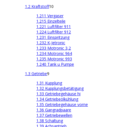
1.2 Kraftstoff
10
1.211 Vergaser
1.215 Einzelteile
1.221 Luftfilter 911
1.224 Luftfilter 912
1.231 Einspritzung
1.232 K-Jetronic
1.233 Motronic 3,2
1.234 Motronic 964
1.235 Motronic 993
1.240 Tank u Pumpe
1.3 Getriebe
9
1.31 Kupplung
1.32 Kupplungsbetätigung
1.33 Getriebegehäuse hi
1.34 Getriebeölkühlung
1.35 Getriebegehäuse vorne
1.36 Gangradpaare
1.37 Getriebewellen
1.38 Schaltung
1.39 Achsantrieb