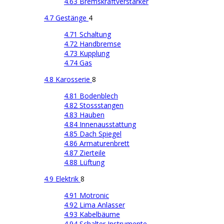
4.63 Bremskraftverstärker
4.7 Gestänge
4
4.71 Schaltung
4.72 Handbremse
4.73 Kupplung
4.74 Gas
4.8 Karosserie
8
4.81 Bodenblech
4.82 Stossstangen
4.83 Hauben
4.84 Innenausstattung
4.85 Dach Spiegel
4.86 Armaturenbrett
4.87 Zierteile
4.88 Lüftung
4.9 Elektrik
8
4.91 Motronic
4.92 Lima Anlasser
4.93 Kabelbäume
4.94 Schalter Instrumente