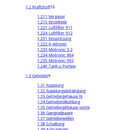
1.2 Kraftstoff
10
1.211 Vergaser
1.215 Einzelteile
1.221 Luftfilter 911
1.224 Luftfilter 912
1.231 Einspritzung
1.232 K-Jetronic
1.233 Motronic 3,2
1.234 Motronic 964
1.235 Motronic 993
1.240 Tank u Pumpe
1.3 Getriebe
9
1.31 Kupplung
1.32 Kupplungsbetätigung
1.33 Getriebegehäuse hi
1.34 Getriebeölkühlung
1.35 Getriebegehäuse vorne
1.36 Gangradpaare
1.37 Getriebewellen
1.38 Schaltung
1.39 Achsantrieb