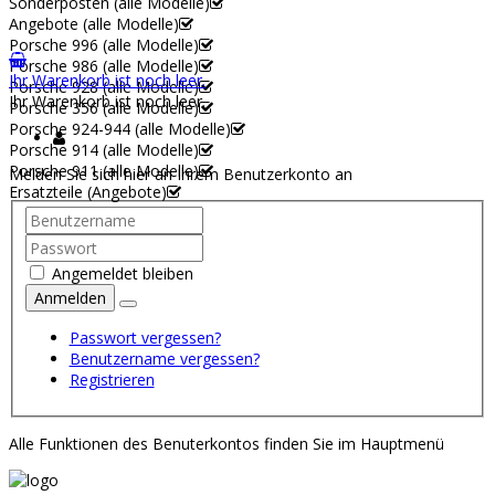
Sonderposten (alle Modelle)
Angebote (alle Modelle)
Porsche 996 (alle Modelle)
Porsche 986 (alle Modelle)
Ihr Warenkorb ist noch leer.
Porsche 928 (alle Modelle)
Ihr Warenkorb ist noch leer.
Porsche 356 (alle Modelle)
Porsche 924-944 (alle Modelle)
Porsche 914 (alle Modelle)
Porsche 911 (alle Modelle)
Melden Sie sich hier an Ihrem Benutzerkonto an
Ersatzteile (Angebote)
Angemeldet bleiben
Anmelden
Passwort vergessen?
Benutzername vergessen?
Registrieren
Alle Funktionen des Benuterkontos finden Sie im Hauptmenü