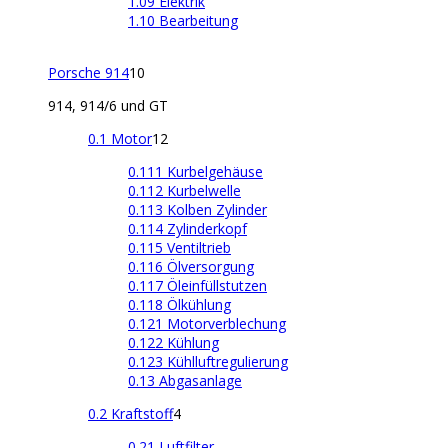
1.09 Elektrik
1.10 Bearbeitung
Porsche 914
10
914, 914/6 und GT
0.1 Motor
12
0.111 Kurbelgehäuse
0.112 Kurbelwelle
0.113 Kolben Zylinder
0.114 Zylinderkopf
0.115 Ventiltrieb
0.116 Ölversorgung
0.117 Öleinfüllstutzen
0.118 Ölkühlung
0.121 Motorverblechung
0.122 Kühlung
0.123 Kühlluftregulierung
0.13 Abgasanlage
0.2 Kraftstoff
4
0.21 Luftfilter