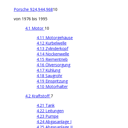
Porsche 924,944,968
10
von 1976 bis 1995
4.1 Motor
10
4.11 Motorgehäuse
4.12 Kurbelwelle
4.13 Zylinderkopf
4.14 Nockenwelle
4.15 Riementrieb
4.16 Ölversorgung
4.17 Kühlung
4.18 Saugrohr
4.19 Einspritzung
4.10 Motorhalter
4.2 Kraftstoff
7
4.21 Tank
4.22 Leitungen
4.23 Pumpe
4.24 Abgasanlage I
4.25 Abgasanlage II