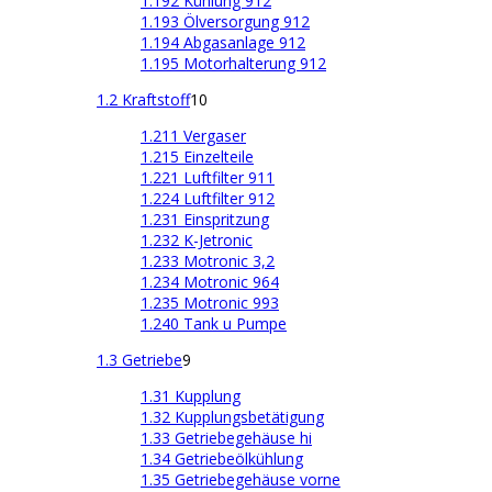
1.192 Kühlung 912
1.193 Ölversorgung 912
1.194 Abgasanlage 912
1.195 Motorhalterung 912
1.2 Kraftstoff
10
1.211 Vergaser
1.215 Einzelteile
1.221 Luftfilter 911
1.224 Luftfilter 912
1.231 Einspritzung
1.232 K-Jetronic
1.233 Motronic 3,2
1.234 Motronic 964
1.235 Motronic 993
1.240 Tank u Pumpe
1.3 Getriebe
9
1.31 Kupplung
1.32 Kupplungsbetätigung
1.33 Getriebegehäuse hi
1.34 Getriebeölkühlung
1.35 Getriebegehäuse vorne