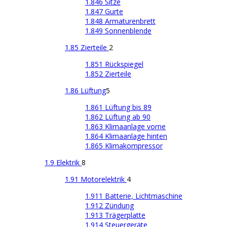
1.846 Sitze
1.847 Gurte
1.848 Armaturenbrett
1.849 Sonnenblende
1.85 Zierteile
2
1.851 Rückspiegel
1.852 Zierteile
1.86 Lüftung
5
1.861 Lüftung bis 89
1.862 Lüftung ab 90
1.863 Klimaanlage vorne
1.864 Klimaanlage hinten
1.865 Klimakompressor
1.9 Elektrik
8
1.91 Motorelektrik
4
1.911 Batterie, Lichtmaschine
1.912 Zündung
1.913 Trägerplatte
1.914 Steuergeräte