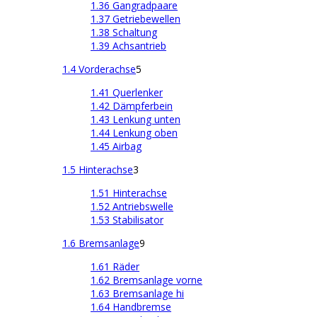
1.36 Gangradpaare
1.37 Getriebewellen
1.38 Schaltung
1.39 Achsantrieb
1.4 Vorderachse
5
1.41 Querlenker
1.42 Dämpferbein
1.43 Lenkung unten
1.44 Lenkung oben
1.45 Airbag
1.5 Hinterachse
3
1.51 Hinterachse
1.52 Antriebswelle
1.53 Stabilisator
1.6 Bremsanlage
9
1.61 Räder
1.62 Bremsanlage vorne
1.63 Bremsanlage hi
1.64 Handbremse