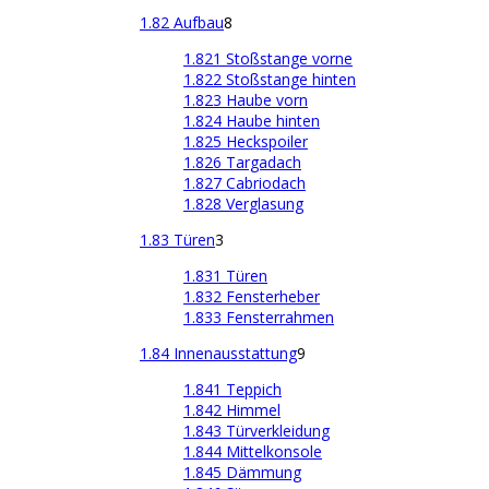
1.82 Aufbau
8
1.821 Stoßstange vorne
1.822 Stoßstange hinten
1.823 Haube vorn
1.824 Haube hinten
1.825 Heckspoiler
1.826 Targadach
1.827 Cabriodach
1.828 Verglasung
1.83 Türen
3
1.831 Türen
1.832 Fensterheber
1.833 Fensterrahmen
1.84 Innenausstattung
9
1.841 Teppich
1.842 Himmel
1.843 Türverkleidung
1.844 Mittelkonsole
1.845 Dämmung