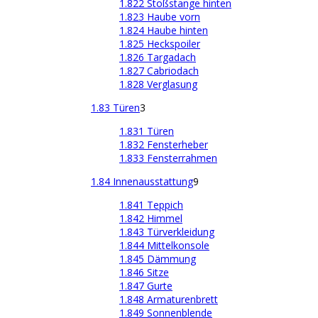
1.822 Stoßstange hinten
1.823 Haube vorn
1.824 Haube hinten
1.825 Heckspoiler
1.826 Targadach
1.827 Cabriodach
1.828 Verglasung
1.83 Türen
3
1.831 Türen
1.832 Fensterheber
1.833 Fensterrahmen
1.84 Innenausstattung
9
1.841 Teppich
1.842 Himmel
1.843 Türverkleidung
1.844 Mittelkonsole
1.845 Dämmung
1.846 Sitze
1.847 Gurte
1.848 Armaturenbrett
1.849 Sonnenblende