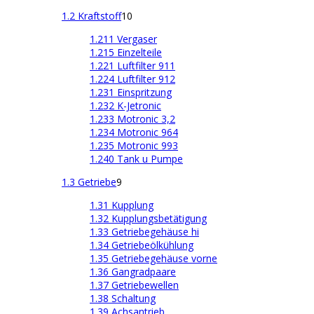
1.2 Kraftstoff
10
1.211 Vergaser
1.215 Einzelteile
1.221 Luftfilter 911
1.224 Luftfilter 912
1.231 Einspritzung
1.232 K-Jetronic
1.233 Motronic 3,2
1.234 Motronic 964
1.235 Motronic 993
1.240 Tank u Pumpe
1.3 Getriebe
9
1.31 Kupplung
1.32 Kupplungsbetätigung
1.33 Getriebegehäuse hi
1.34 Getriebeölkühlung
1.35 Getriebegehäuse vorne
1.36 Gangradpaare
1.37 Getriebewellen
1.38 Schaltung
1.39 Achsantrieb