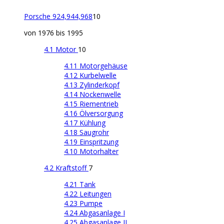
Porsche 924,944,968
10
von 1976 bis 1995
4.1 Motor
10
4.11 Motorgehäuse
4.12 Kurbelwelle
4.13 Zylinderkopf
4.14 Nockenwelle
4.15 Riementrieb
4.16 Ölversorgung
4.17 Kühlung
4.18 Saugrohr
4.19 Einspritzung
4.10 Motorhalter
4.2 Kraftstoff
7
4.21 Tank
4.22 Leitungen
4.23 Pumpe
4.24 Abgasanlage I
4.25 Abgasanlage II