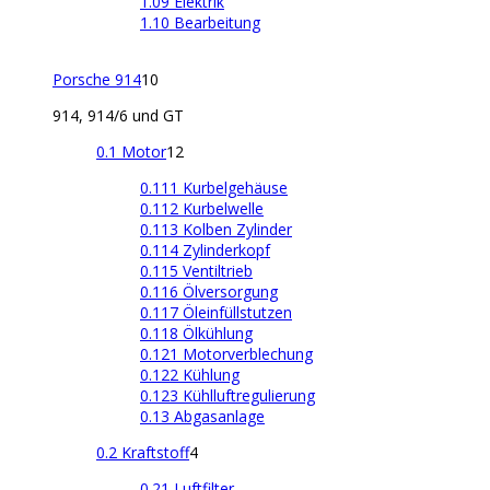
1.09 Elektrik
1.10 Bearbeitung
Porsche 914
10
914, 914/6 und GT
0.1 Motor
12
0.111 Kurbelgehäuse
0.112 Kurbelwelle
0.113 Kolben Zylinder
0.114 Zylinderkopf
0.115 Ventiltrieb
0.116 Ölversorgung
0.117 Öleinfüllstutzen
0.118 Ölkühlung
0.121 Motorverblechung
0.122 Kühlung
0.123 Kühlluftregulierung
0.13 Abgasanlage
0.2 Kraftstoff
4
0.21 Luftfilter