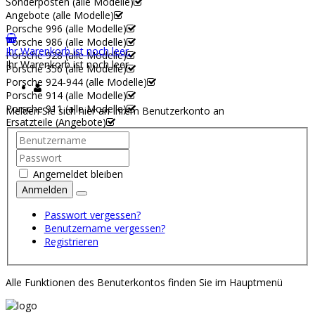
Sonderposten (alle Modelle)
Angebote (alle Modelle)
Porsche 996 (alle Modelle)
Porsche 986 (alle Modelle)
Ihr Warenkorb ist noch leer.
Porsche 928 (alle Modelle)
Ihr Warenkorb ist noch leer.
Porsche 356 (alle Modelle)
Porsche 924-944 (alle Modelle)
Porsche 914 (alle Modelle)
Porsche 911 (alle Modelle)
Melden Sie sich hier an Ihrem Benutzerkonto an
Ersatzteile (Angebote)
Angemeldet bleiben
Anmelden
Passwort vergessen?
Benutzername vergessen?
Registrieren
Alle Funktionen des Benuterkontos finden Sie im Hauptmenü