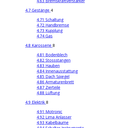
4.63 Bremskraftverstärker
4.7 Gestänge
4
4.71 Schaltung
4.72 Handbremse
4.73 Kupplung
4.74 Gas
4.8 Karosserie
8
4.81 Bodenblech
4.82 Stossstangen
4.83 Hauben
4.84 Innenausstattung
4.85 Dach Spiegel
4.86 Armaturenbrett
4.87 Zierteile
4.88 Lüftung
4.9 Elektrik
8
4.91 Motronic
4.92 Lima Anlasser
4.93 Kabelbäume
4.94 Schalter Instrumente