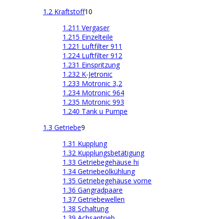
1.2 Kraftstoff
10
1.211 Vergaser
1.215 Einzelteile
1.221 Luftfilter 911
1.224 Luftfilter 912
1.231 Einspritzung
1.232 K-Jetronic
1.233 Motronic 3,2
1.234 Motronic 964
1.235 Motronic 993
1.240 Tank u Pumpe
1.3 Getriebe
9
1.31 Kupplung
1.32 Kupplungsbetätigung
1.33 Getriebegehäuse hi
1.34 Getriebeölkühlung
1.35 Getriebegehäuse vorne
1.36 Gangradpaare
1.37 Getriebewellen
1.38 Schaltung
1.39 Achsantrieb