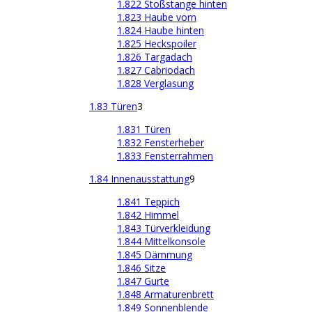
1.822 Stoßstange hinten
1.823 Haube vorn
1.824 Haube hinten
1.825 Heckspoiler
1.826 Targadach
1.827 Cabriodach
1.828 Verglasung
1.83 Türen
3
1.831 Türen
1.832 Fensterheber
1.833 Fensterrahmen
1.84 Innenausstattung
9
1.841 Teppich
1.842 Himmel
1.843 Türverkleidung
1.844 Mittelkonsole
1.845 Dämmung
1.846 Sitze
1.847 Gurte
1.848 Armaturenbrett
1.849 Sonnenblende