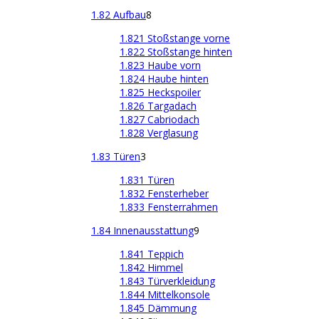
1.82 Aufbau
8
1.821 Stoßstange vorne
1.822 Stoßstange hinten
1.823 Haube vorn
1.824 Haube hinten
1.825 Heckspoiler
1.826 Targadach
1.827 Cabriodach
1.828 Verglasung
1.83 Türen
3
1.831 Türen
1.832 Fensterheber
1.833 Fensterrahmen
1.84 Innenausstattung
9
1.841 Teppich
1.842 Himmel
1.843 Türverkleidung
1.844 Mittelkonsole
1.845 Dämmung