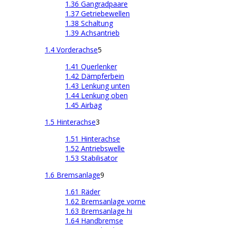
1.36 Gangradpaare
1.37 Getriebewellen
1.38 Schaltung
1.39 Achsantrieb
1.4 Vorderachse
5
1.41 Querlenker
1.42 Dämpferbein
1.43 Lenkung unten
1.44 Lenkung oben
1.45 Airbag
1.5 Hinterachse
3
1.51 Hinterachse
1.52 Antriebswelle
1.53 Stabilisator
1.6 Bremsanlage
9
1.61 Räder
1.62 Bremsanlage vorne
1.63 Bremsanlage hi
1.64 Handbremse