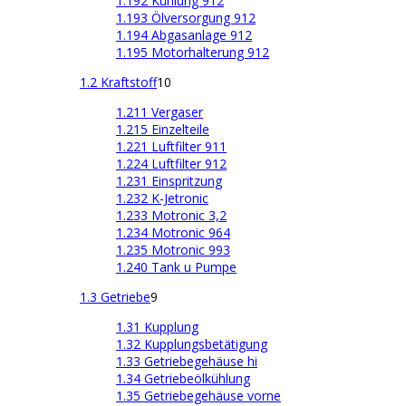
1.192 Kühlung 912
1.193 Ölversorgung 912
1.194 Abgasanlage 912
1.195 Motorhalterung 912
1.2 Kraftstoff
10
1.211 Vergaser
1.215 Einzelteile
1.221 Luftfilter 911
1.224 Luftfilter 912
1.231 Einspritzung
1.232 K-Jetronic
1.233 Motronic 3,2
1.234 Motronic 964
1.235 Motronic 993
1.240 Tank u Pumpe
1.3 Getriebe
9
1.31 Kupplung
1.32 Kupplungsbetätigung
1.33 Getriebegehäuse hi
1.34 Getriebeölkühlung
1.35 Getriebegehäuse vorne