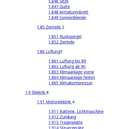
1.846 Sitze
1.847 Gurte
1.848 Armaturenbrett
1.849 Sonnenblende
1.85 Zierteile
2
1.851 Rückspiegel
1.852 Zierteile
1.86 Lüftung
5
1.861 Lüftung bis 89
1.862 Lüftung ab 90
1.863 Klimaanlage vorne
1.864 Klimaanlage hinten
1.865 Klimakompressor
1.9 Elektrik
8
1.91 Motorelektrik
4
1.911 Batterie, Lichtmaschine
1.912 Zündung
1.913 Trägerplatte
1.914 Steuergeräte