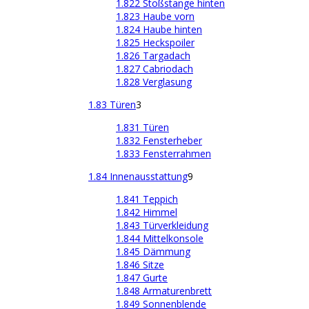
1.822 Stoßstange hinten
1.823 Haube vorn
1.824 Haube hinten
1.825 Heckspoiler
1.826 Targadach
1.827 Cabriodach
1.828 Verglasung
1.83 Türen
3
1.831 Türen
1.832 Fensterheber
1.833 Fensterrahmen
1.84 Innenausstattung
9
1.841 Teppich
1.842 Himmel
1.843 Türverkleidung
1.844 Mittelkonsole
1.845 Dämmung
1.846 Sitze
1.847 Gurte
1.848 Armaturenbrett
1.849 Sonnenblende