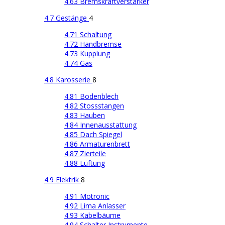
4.63 Bremskraftverstärker
4.7 Gestänge
4
4.71 Schaltung
4.72 Handbremse
4.73 Kupplung
4.74 Gas
4.8 Karosserie
8
4.81 Bodenblech
4.82 Stossstangen
4.83 Hauben
4.84 Innenausstattung
4.85 Dach Spiegel
4.86 Armaturenbrett
4.87 Zierteile
4.88 Lüftung
4.9 Elektrik
8
4.91 Motronic
4.92 Lima Anlasser
4.93 Kabelbäume
4.94 Schalter Instrumente