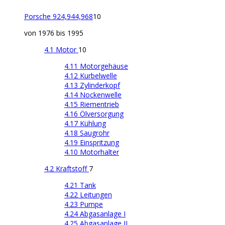
Porsche 924,944,968
10
von 1976 bis 1995
4.1 Motor
10
4.11 Motorgehäuse
4.12 Kurbelwelle
4.13 Zylinderkopf
4.14 Nockenwelle
4.15 Riementrieb
4.16 Ölversorgung
4.17 Kühlung
4.18 Saugrohr
4.19 Einspritzung
4.10 Motorhalter
4.2 Kraftstoff
7
4.21 Tank
4.22 Leitungen
4.23 Pumpe
4.24 Abgasanlage I
4.25 Abgasanlage II