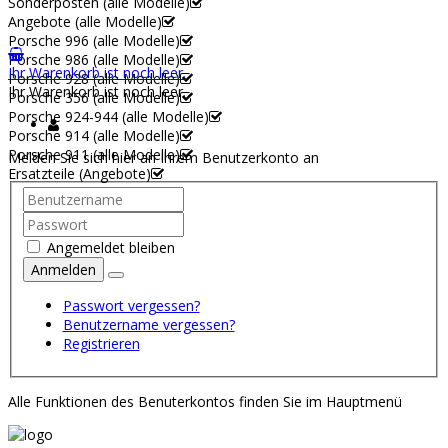
Sonderposten (alle Modelle)
Angebote (alle Modelle)
Porsche 996 (alle Modelle)
Porsche 986 (alle Modelle)
Ihr Warenkorb ist noch leer.
Porsche 928 (alle Modelle)
Ihr Warenkorb ist noch leer.
Porsche 356 (alle Modelle)
Porsche 924-944 (alle Modelle)
Porsche 914 (alle Modelle)
Porsche 911 (alle Modelle)
Melden Sie sich hier an Ihrem Benutzerkonto an
Ersatzteile (Angebote)
Angemeldet bleiben
Anmelden
Passwort vergessen?
Benutzername vergessen?
Registrieren
Alle Funktionen des Benuterkontos finden Sie im Hauptmenü