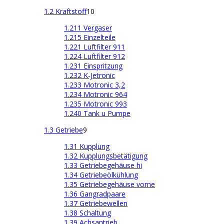
1.2 Kraftstoff
10
1.211 Vergaser
1.215 Einzelteile
1.221 Luftfilter 911
1.224 Luftfilter 912
1.231 Einspritzung
1.232 K-Jetronic
1.233 Motronic 3,2
1.234 Motronic 964
1.235 Motronic 993
1.240 Tank u Pumpe
1.3 Getriebe
9
1.31 Kupplung
1.32 Kupplungsbetätigung
1.33 Getriebegehäuse hi
1.34 Getriebeölkühlung
1.35 Getriebegehäuse vorne
1.36 Gangradpaare
1.37 Getriebewellen
1.38 Schaltung
1.39 Achsantrieb