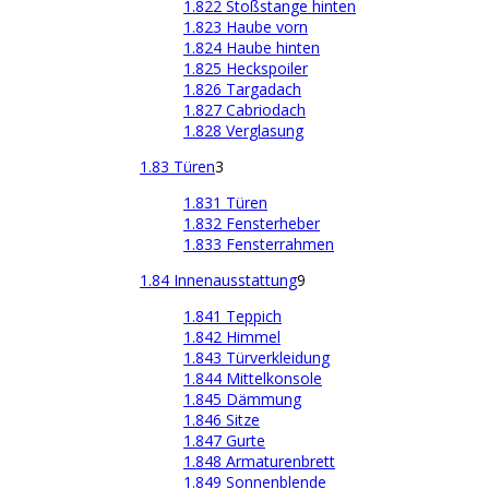
1.822 Stoßstange hinten
1.823 Haube vorn
1.824 Haube hinten
1.825 Heckspoiler
1.826 Targadach
1.827 Cabriodach
1.828 Verglasung
1.83 Türen
3
1.831 Türen
1.832 Fensterheber
1.833 Fensterrahmen
1.84 Innenausstattung
9
1.841 Teppich
1.842 Himmel
1.843 Türverkleidung
1.844 Mittelkonsole
1.845 Dämmung
1.846 Sitze
1.847 Gurte
1.848 Armaturenbrett
1.849 Sonnenblende