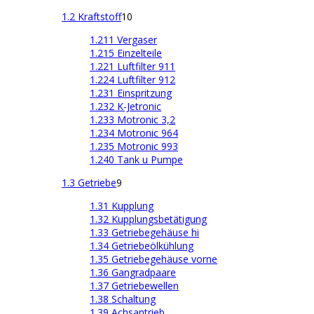
1.2 Kraftstoff
10
1.211 Vergaser
1.215 Einzelteile
1.221 Luftfilter 911
1.224 Luftfilter 912
1.231 Einspritzung
1.232 K-Jetronic
1.233 Motronic 3,2
1.234 Motronic 964
1.235 Motronic 993
1.240 Tank u Pumpe
1.3 Getriebe
9
1.31 Kupplung
1.32 Kupplungsbetätigung
1.33 Getriebegehäuse hi
1.34 Getriebeölkühlung
1.35 Getriebegehäuse vorne
1.36 Gangradpaare
1.37 Getriebewellen
1.38 Schaltung
1.39 Achsantrieb