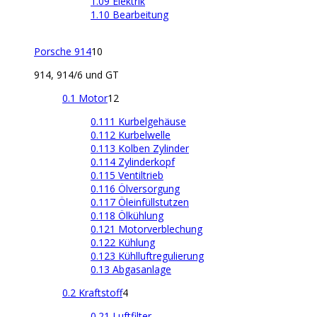
1.09 Elektrik
1.10 Bearbeitung
Porsche 914
10
914, 914/6 und GT
0.1 Motor
12
0.111 Kurbelgehäuse
0.112 Kurbelwelle
0.113 Kolben Zylinder
0.114 Zylinderkopf
0.115 Ventiltrieb
0.116 Ölversorgung
0.117 Öleinfüllstutzen
0.118 Ölkühlung
0.121 Motorverblechung
0.122 Kühlung
0.123 Kühlluftregulierung
0.13 Abgasanlage
0.2 Kraftstoff
4
0.21 Luftfilter