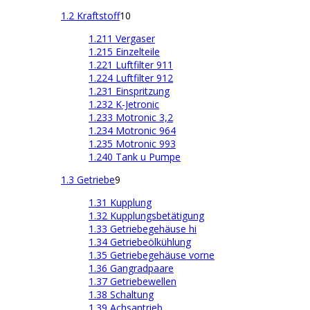
1.2 Kraftstoff
10
1.211 Vergaser
1.215 Einzelteile
1.221 Luftfilter 911
1.224 Luftfilter 912
1.231 Einspritzung
1.232 K-Jetronic
1.233 Motronic 3,2
1.234 Motronic 964
1.235 Motronic 993
1.240 Tank u Pumpe
1.3 Getriebe
9
1.31 Kupplung
1.32 Kupplungsbetätigung
1.33 Getriebegehäuse hi
1.34 Getriebeölkühlung
1.35 Getriebegehäuse vorne
1.36 Gangradpaare
1.37 Getriebewellen
1.38 Schaltung
1.39 Achsantrieb