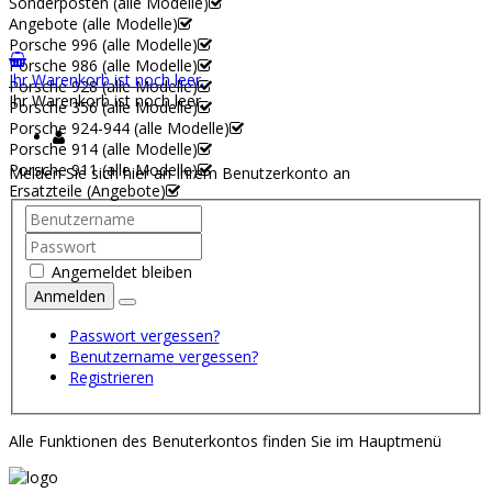
Sonderposten (alle Modelle)
Angebote (alle Modelle)
Porsche 996 (alle Modelle)
Porsche 986 (alle Modelle)
Ihr Warenkorb ist noch leer.
Porsche 928 (alle Modelle)
Ihr Warenkorb ist noch leer.
Porsche 356 (alle Modelle)
Porsche 924-944 (alle Modelle)
Porsche 914 (alle Modelle)
Porsche 911 (alle Modelle)
Melden Sie sich hier an Ihrem Benutzerkonto an
Ersatzteile (Angebote)
Angemeldet bleiben
Anmelden
Passwort vergessen?
Benutzername vergessen?
Registrieren
Alle Funktionen des Benuterkontos finden Sie im Hauptmenü