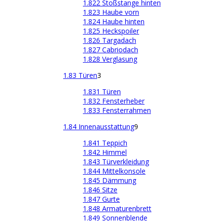
1.822 Stoßstange hinten
1.823 Haube vorn
1.824 Haube hinten
1.825 Heckspoiler
1.826 Targadach
1.827 Cabriodach
1.828 Verglasung
1.83 Türen
3
1.831 Türen
1.832 Fensterheber
1.833 Fensterrahmen
1.84 Innenausstattung
9
1.841 Teppich
1.842 Himmel
1.843 Türverkleidung
1.844 Mittelkonsole
1.845 Dämmung
1.846 Sitze
1.847 Gurte
1.848 Armaturenbrett
1.849 Sonnenblende