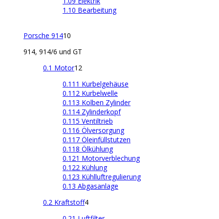
1.09 Elektrik
1.10 Bearbeitung
Porsche 914
10
914, 914/6 und GT
0.1 Motor
12
0.111 Kurbelgehäuse
0.112 Kurbelwelle
0.113 Kolben Zylinder
0.114 Zylinderkopf
0.115 Ventiltrieb
0.116 Ölversorgung
0.117 Öleinfüllstutzen
0.118 Ölkühlung
0.121 Motorverblechung
0.122 Kühlung
0.123 Kühlluftregulierung
0.13 Abgasanlage
0.2 Kraftstoff
4
0.21 Luftfilter