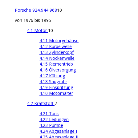
Porsche 924,944,968
10
von 1976 bis 1995
4.1 Motor
10
4.11 Motorgehäuse
4.12 Kurbelwelle
4.13 Zylinderkopf
4.14 Nockenwelle
4.15 Riementrieb
4.16 Ölversorgung
4.17 Kühlung
4.18 Saugrohr
4.19 Einspritzung
4.10 Motorhalter
4.2 Kraftstoff
7
4.21 Tank
4.22 Leitungen
4.23 Pumpe
4.24 Abgasanlage I
4.25 Abgasanlage II