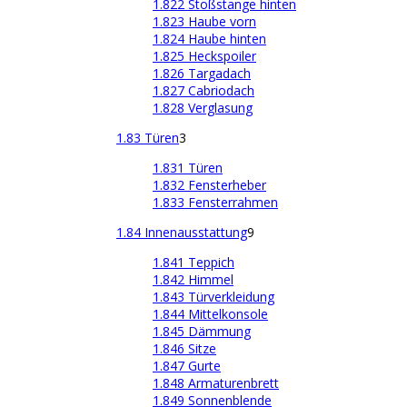
1.822 Stoßstange hinten
1.823 Haube vorn
1.824 Haube hinten
1.825 Heckspoiler
1.826 Targadach
1.827 Cabriodach
1.828 Verglasung
1.83 Türen
3
1.831 Türen
1.832 Fensterheber
1.833 Fensterrahmen
1.84 Innenausstattung
9
1.841 Teppich
1.842 Himmel
1.843 Türverkleidung
1.844 Mittelkonsole
1.845 Dämmung
1.846 Sitze
1.847 Gurte
1.848 Armaturenbrett
1.849 Sonnenblende