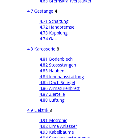
4.63 Bremskraftverstärker
4.7 Gestänge
4
4.71 Schaltung
4.72 Handbremse
4.73 Kupplung
4.74 Gas
4.8 Karosserie
8
4.81 Bodenblech
4.82 Stossstangen
4.83 Hauben
4.84 Innenausstattung
4.85 Dach Spiegel
4.86 Armaturenbrett
4.87 Zierteile
4.88 Lüftung
4.9 Elektrik
8
4.91 Motronic
4.92 Lima Anlasser
4.93 Kabelbäume
4.94 Schalter Instrumente