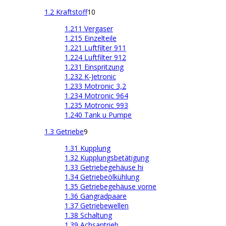
1.2 Kraftstoff
10
1.211 Vergaser
1.215 Einzelteile
1.221 Luftfilter 911
1.224 Luftfilter 912
1.231 Einspritzung
1.232 K-Jetronic
1.233 Motronic 3,2
1.234 Motronic 964
1.235 Motronic 993
1.240 Tank u Pumpe
1.3 Getriebe
9
1.31 Kupplung
1.32 Kupplungsbetätigung
1.33 Getriebegehäuse hi
1.34 Getriebeölkühlung
1.35 Getriebegehäuse vorne
1.36 Gangradpaare
1.37 Getriebewellen
1.38 Schaltung
1.39 Achsantrieb