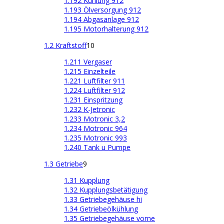
1.192 Kühlung 912
1.193 Ölversorgung 912
1.194 Abgasanlage 912
1.195 Motorhalterung 912
1.2 Kraftstoff
10
1.211 Vergaser
1.215 Einzelteile
1.221 Luftfilter 911
1.224 Luftfilter 912
1.231 Einspritzung
1.232 K-Jetronic
1.233 Motronic 3,2
1.234 Motronic 964
1.235 Motronic 993
1.240 Tank u Pumpe
1.3 Getriebe
9
1.31 Kupplung
1.32 Kupplungsbetätigung
1.33 Getriebegehäuse hi
1.34 Getriebeölkühlung
1.35 Getriebegehäuse vorne