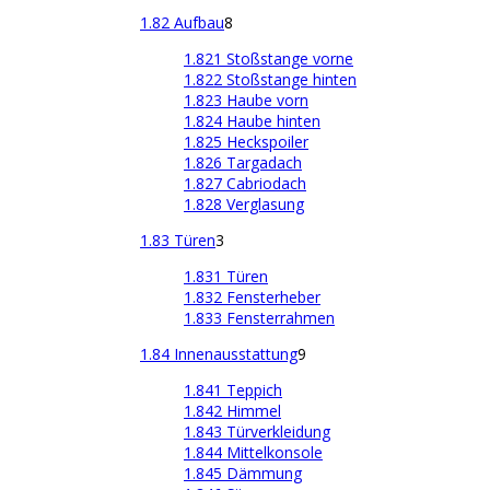
1.82 Aufbau
8
1.821 Stoßstange vorne
1.822 Stoßstange hinten
1.823 Haube vorn
1.824 Haube hinten
1.825 Heckspoiler
1.826 Targadach
1.827 Cabriodach
1.828 Verglasung
1.83 Türen
3
1.831 Türen
1.832 Fensterheber
1.833 Fensterrahmen
1.84 Innenausstattung
9
1.841 Teppich
1.842 Himmel
1.843 Türverkleidung
1.844 Mittelkonsole
1.845 Dämmung