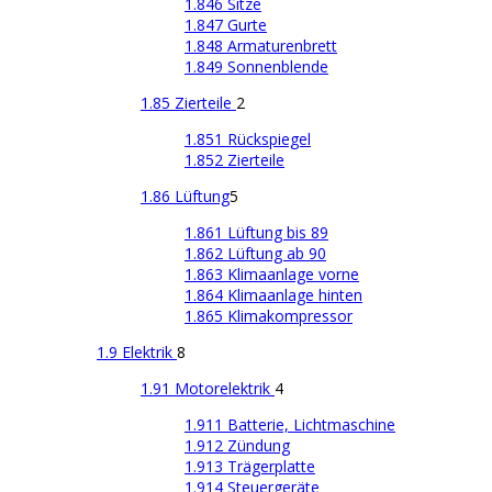
1.846 Sitze
1.847 Gurte
1.848 Armaturenbrett
1.849 Sonnenblende
1.85 Zierteile
2
1.851 Rückspiegel
1.852 Zierteile
1.86 Lüftung
5
1.861 Lüftung bis 89
1.862 Lüftung ab 90
1.863 Klimaanlage vorne
1.864 Klimaanlage hinten
1.865 Klimakompressor
1.9 Elektrik
8
1.91 Motorelektrik
4
1.911 Batterie, Lichtmaschine
1.912 Zündung
1.913 Trägerplatte
1.914 Steuergeräte