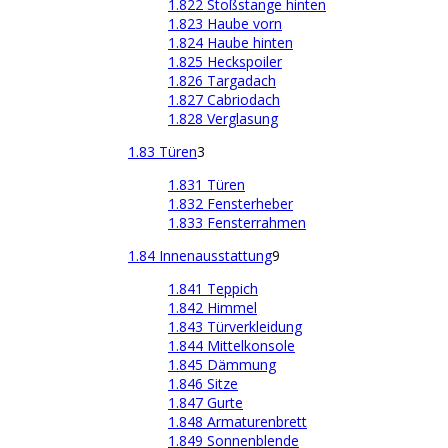
1.822 Stoßstange hinten
1.823 Haube vorn
1.824 Haube hinten
1.825 Heckspoiler
1.826 Targadach
1.827 Cabriodach
1.828 Verglasung
1.83 Türen
3
1.831 Türen
1.832 Fensterheber
1.833 Fensterrahmen
1.84 Innenausstattung
9
1.841 Teppich
1.842 Himmel
1.843 Türverkleidung
1.844 Mittelkonsole
1.845 Dämmung
1.846 Sitze
1.847 Gurte
1.848 Armaturenbrett
1.849 Sonnenblende