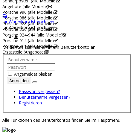
Sonderposten (alle Modelle)
Angebote (alle Modelle)
Porsche 996 (alle Modelle)
Porsche 986 (alle Modelle)
Ihr Warenkorb ist noch leer.
Porsche 928 (alle Modelle)
Ihr Warenkorb ist noch leer.
Porsche 356 (alle Modelle)
Porsche 924-944 (alle Modelle)
Porsche 914 (alle Modelle)
Porsche 911 (alle Modelle)
Melden Sie sich hier an Ihrem Benutzerkonto an
Ersatzteile (Angebote)
Angemeldet bleiben
Anmelden
Passwort vergessen?
Benutzername vergessen?
Registrieren
Alle Funktionen des Benuterkontos finden Sie im Hauptmenü