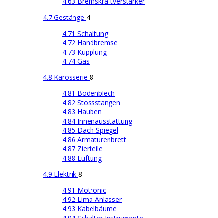
4.63 Bremskraftverstärker
4.7 Gestänge
4
4.71 Schaltung
4.72 Handbremse
4.73 Kupplung
4.74 Gas
4.8 Karosserie
8
4.81 Bodenblech
4.82 Stossstangen
4.83 Hauben
4.84 Innenausstattung
4.85 Dach Spiegel
4.86 Armaturenbrett
4.87 Zierteile
4.88 Lüftung
4.9 Elektrik
8
4.91 Motronic
4.92 Lima Anlasser
4.93 Kabelbäume
4.94 Schalter Instrumente