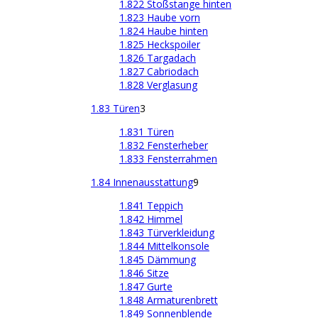
1.822 Stoßstange hinten
1.823 Haube vorn
1.824 Haube hinten
1.825 Heckspoiler
1.826 Targadach
1.827 Cabriodach
1.828 Verglasung
1.83 Türen
3
1.831 Türen
1.832 Fensterheber
1.833 Fensterrahmen
1.84 Innenausstattung
9
1.841 Teppich
1.842 Himmel
1.843 Türverkleidung
1.844 Mittelkonsole
1.845 Dämmung
1.846 Sitze
1.847 Gurte
1.848 Armaturenbrett
1.849 Sonnenblende