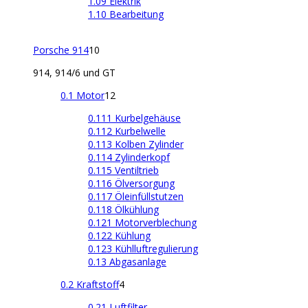
1.09 Elektrik
1.10 Bearbeitung
Porsche 914
10
914, 914/6 und GT
0.1 Motor
12
0.111 Kurbelgehäuse
0.112 Kurbelwelle
0.113 Kolben Zylinder
0.114 Zylinderkopf
0.115 Ventiltrieb
0.116 Ölversorgung
0.117 Öleinfüllstutzen
0.118 Ölkühlung
0.121 Motorverblechung
0.122 Kühlung
0.123 Kühlluftregulierung
0.13 Abgasanlage
0.2 Kraftstoff
4
0.21 Luftfilter