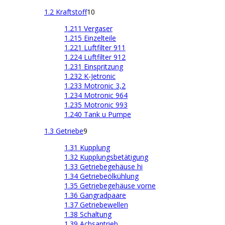
1.2 Kraftstoff
10
1.211 Vergaser
1.215 Einzelteile
1.221 Luftfilter 911
1.224 Luftfilter 912
1.231 Einspritzung
1.232 K-Jetronic
1.233 Motronic 3,2
1.234 Motronic 964
1.235 Motronic 993
1.240 Tank u Pumpe
1.3 Getriebe
9
1.31 Kupplung
1.32 Kupplungsbetätigung
1.33 Getriebegehäuse hi
1.34 Getriebeölkühlung
1.35 Getriebegehäuse vorne
1.36 Gangradpaare
1.37 Getriebewellen
1.38 Schaltung
1.39 Achsantrieb