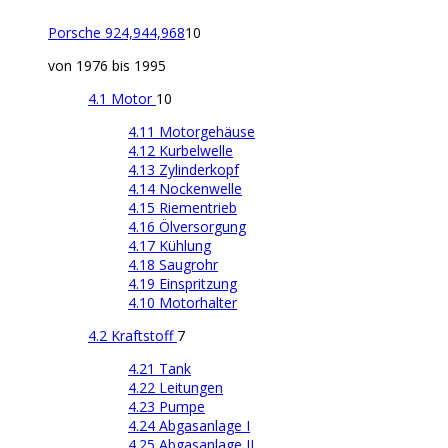
Porsche 924,944,968
10
von 1976 bis 1995
4.1 Motor
10
4.11 Motorgehäuse
4.12 Kurbelwelle
4.13 Zylinderkopf
4.14 Nockenwelle
4.15 Riementrieb
4.16 Ölversorgung
4.17 Kühlung
4.18 Saugrohr
4.19 Einspritzung
4.10 Motorhalter
4.2 Kraftstoff
7
4.21 Tank
4.22 Leitungen
4.23 Pumpe
4.24 Abgasanlage I
4.25 Abgasanlage II