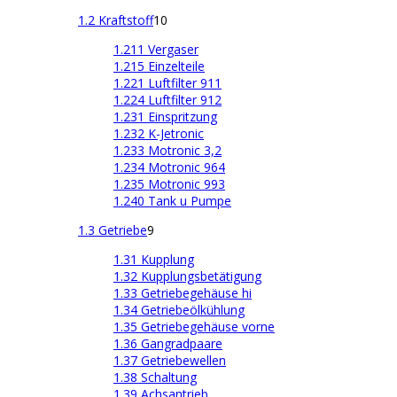
1.2 Kraftstoff
10
1.211 Vergaser
1.215 Einzelteile
1.221 Luftfilter 911
1.224 Luftfilter 912
1.231 Einspritzung
1.232 K-Jetronic
1.233 Motronic 3,2
1.234 Motronic 964
1.235 Motronic 993
1.240 Tank u Pumpe
1.3 Getriebe
9
1.31 Kupplung
1.32 Kupplungsbetätigung
1.33 Getriebegehäuse hi
1.34 Getriebeölkühlung
1.35 Getriebegehäuse vorne
1.36 Gangradpaare
1.37 Getriebewellen
1.38 Schaltung
1.39 Achsantrieb