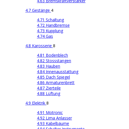
4.63 Bremskraftverstärker
4.7 Gestänge
4
4.71 Schaltung
4.72 Handbremse
4.73 Kupplung
4.74 Gas
4.8 Karosserie
8
4.81 Bodenblech
4.82 Stossstangen
4.83 Hauben
4.84 Innenausstattung
4.85 Dach Spiegel
4.86 Armaturenbrett
4.87 Zierteile
4.88 Lüftung
4.9 Elektrik
8
4.91 Motronic
4.92 Lima Anlasser
4.93 Kabelbäume
4.94 Schalter Instrumente