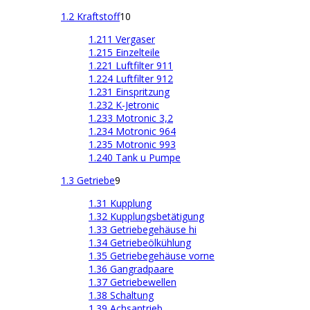
1.2 Kraftstoff
10
1.211 Vergaser
1.215 Einzelteile
1.221 Luftfilter 911
1.224 Luftfilter 912
1.231 Einspritzung
1.232 K-Jetronic
1.233 Motronic 3,2
1.234 Motronic 964
1.235 Motronic 993
1.240 Tank u Pumpe
1.3 Getriebe
9
1.31 Kupplung
1.32 Kupplungsbetätigung
1.33 Getriebegehäuse hi
1.34 Getriebeölkühlung
1.35 Getriebegehäuse vorne
1.36 Gangradpaare
1.37 Getriebewellen
1.38 Schaltung
1.39 Achsantrieb