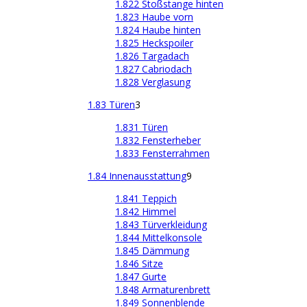
1.822 Stoßstange hinten
1.823 Haube vorn
1.824 Haube hinten
1.825 Heckspoiler
1.826 Targadach
1.827 Cabriodach
1.828 Verglasung
1.83 Türen
3
1.831 Türen
1.832 Fensterheber
1.833 Fensterrahmen
1.84 Innenausstattung
9
1.841 Teppich
1.842 Himmel
1.843 Türverkleidung
1.844 Mittelkonsole
1.845 Dämmung
1.846 Sitze
1.847 Gurte
1.848 Armaturenbrett
1.849 Sonnenblende