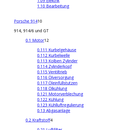
1.09 Elektrik
1.10 Bearbeitung
Porsche 914
10
914, 914/6 und GT
0.1 Motor
12
0.111 Kurbelgehäuse
0.112 Kurbelwelle
0.113 Kolben Zylinder
0.114 Zylinderkopf
0.115 Ventiltrieb
0.116 Ölversorgung
0.117 Öleinfüllstutzen
0.118 Ölkühlung
0.121 Motorverblechung
0.122 Kühlung
0.123 Kühlluftregulierung
0.13 Abgasanlage
0.2 Kraftstoff
4
0.21 Luftfilter