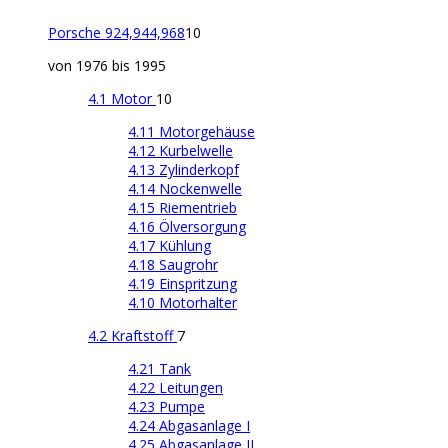
Porsche 924,944,968
10
von 1976 bis 1995
4.1 Motor
10
4.11 Motorgehäuse
4.12 Kurbelwelle
4.13 Zylinderkopf
4.14 Nockenwelle
4.15 Riementrieb
4.16 Ölversorgung
4.17 Kühlung
4.18 Saugrohr
4.19 Einspritzung
4.10 Motorhalter
4.2 Kraftstoff
7
4.21 Tank
4.22 Leitungen
4.23 Pumpe
4.24 Abgasanlage I
4.25 Abgasanlage II