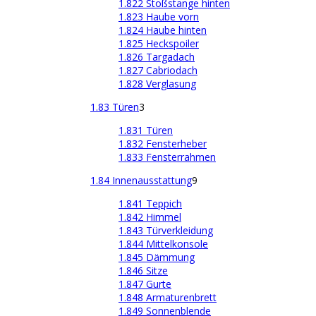
1.822 Stoßstange hinten
1.823 Haube vorn
1.824 Haube hinten
1.825 Heckspoiler
1.826 Targadach
1.827 Cabriodach
1.828 Verglasung
1.83 Türen
3
1.831 Türen
1.832 Fensterheber
1.833 Fensterrahmen
1.84 Innenausstattung
9
1.841 Teppich
1.842 Himmel
1.843 Türverkleidung
1.844 Mittelkonsole
1.845 Dämmung
1.846 Sitze
1.847 Gurte
1.848 Armaturenbrett
1.849 Sonnenblende