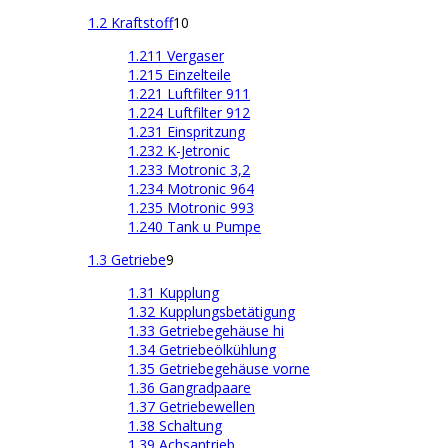
1.2 Kraftstoff
10
1.211 Vergaser
1.215 Einzelteile
1.221 Luftfilter 911
1.224 Luftfilter 912
1.231 Einspritzung
1.232 K-Jetronic
1.233 Motronic 3,2
1.234 Motronic 964
1.235 Motronic 993
1.240 Tank u Pumpe
1.3 Getriebe
9
1.31 Kupplung
1.32 Kupplungsbetätigung
1.33 Getriebegehäuse hi
1.34 Getriebeölkühlung
1.35 Getriebegehäuse vorne
1.36 Gangradpaare
1.37 Getriebewellen
1.38 Schaltung
1.39 Achsantrieb